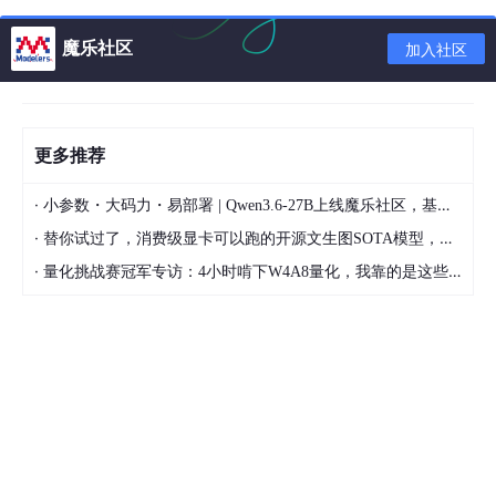
4. 使用huggingface镜像源下载模型
魔乐社区
加入社区
wget
-
O
epicrealism_naturalSinRC1VAE
.
safetensors
"h
更多推荐
其实就是把https://后面这一段改成镜像源的那一段
·
小参数・大码力・易部署 | Qwen3.6-27B上线魔乐社区，基于昇腾的部署教程来了
GItHub镜像站同理
·
替你试过了，消费级显卡可以跑的开源文生图SOTA模型，顶级渲染、高密度文本绘图
·
量化挑战赛冠军专访：4小时啃下W4A8量化，我靠的是这些经验
https:
//ghproxy.com/
5.使用huggingface镜像源下载需要登录账号的模型
wget 
--header
=
"Authorization: Bearer hf_你的huggin