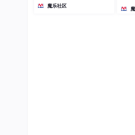
越前代开源旗舰 Qwen3.5-397B-A17B
染、高
魔乐社区
（总参数397B / 激活参数17B的MoE模
型）。作为稠密架构，它无需MoE路由
即可部署，是开发者在实用、可广泛部
署规模