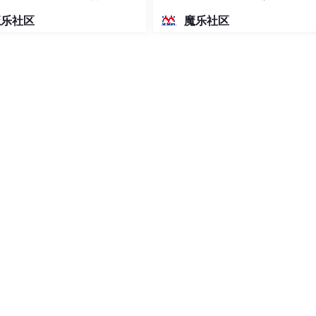
密度文本绘图
魔乐社区
魔乐社区