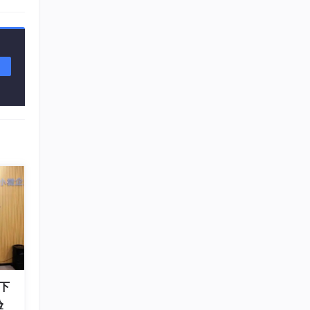
语言项
下
验