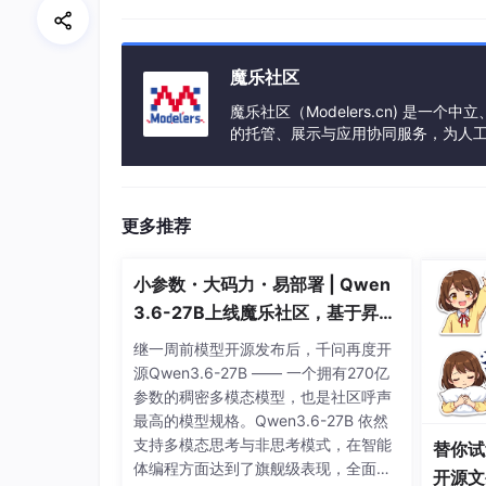
更多项目：
另有1000+份项目源码，项目有java（包含spri
目。项目均包含完整前后端源码，可正常运行！
魔乐社区
魔乐社区（Modelers.cn) 是
的托管、展示与应用协同服务，为人
事会方式运作，由全产业链共同建设、
更多推荐
小参数・大码力・易部署 | Qwen
3.6-27B上线魔乐社区，基于昇腾
的部署教程来了
继一周前模型开源发布后，千问再度开
源Qwen3.6-27B —— 一个拥有270亿
参数的稠密多模态模型，也是社区呼声
最高的模型规格。Qwen3.6-27B 依然
支持多模态思考与非思考模式，在智能
替你试
体编程方面达到了旗舰级表现，全面超
开源文