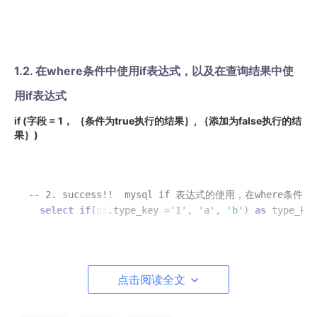
1.2. 在where条件中使用if表达式，以及在查询结果中使
用if表达式
if (字段 = 1， ｛条件为true执行的结果｝, ｛添加为false执行的结
果｝)
-- 2. success!!  mysql if 表达式的使用，在wher
select
if
(
pi
.type_key =
'1'
, 
'a'
, 
'b'
) 
as
 type_key
select
if
(
pi
.type_key =
'1'
, 
'a'
, 
'b'
) 
as
 type
and
if
 (
pi
.TYPE_KEY = 
'1'
, 
pi
.JURISDICTION_KE
点击阅读全文