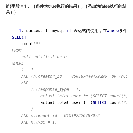
if (字段 = 1， ｛条件为true执行的结果｝, ｛添加为false执行的结
果｝)
-- 
1
. success!!  mysql 
if
 表达式的使用，在
where
条件中
SELECT
	count
(*)

FROM

	noti_notification n

WHERE

	1 = 1

	AND (n.creator_id = '856187440439296' OR (n.id IN ( 11, 22)))

	AND 

		IF(response_type = 1,

			actual_total_user != (SELECT count(*)
F
			actual_total_user != (
SELECT
 count
(*) F
		)

	AND n.tenant_id = 810192326787072

	AND n.type = 1;
