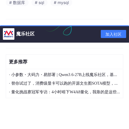
# 数据库
# sql
# mysql
上面的两种 if表达式的使用在mysql数据库，以及国产达梦
数据库都是能正常执行的，没有报错。
魔乐社区
加入社区
这也不是我们今天说的关键点。继续往下看。
更多推荐
2.
case表达式的使用
，在mysql中使用case when 表达
式
·
小参数・大码力・易部署 | Qwen3.6-27B上线魔乐社区，基于昇腾的部署教程来了
·
替你试过了，消费级显卡可以跑的开源文生图SOTA模型，顶级渲染、高密度文本绘图
2.1. 在where条件查询中使用case when 表达式
·
量化挑战赛冠军专访：4小时啃下W4A8量化，我靠的是这些经验
-- 2.1. success!!  mysql case when 表达式的使用
SELECT