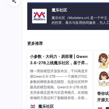
int
[] 
array
 = new 
int
[] { 
1
, 
2
,
		quanPai(
array
, 
0
);

魔乐社区
	}

魔乐社区（Modelers.cn) 是
的托管、展示与应用协同服务，为人
public
 static 
void
 quanPai(
int
[] 
ar
事会方式运作，由全产业链共同建设、
if
 (k == 
array
.length) {

			System.
out
.println(Arrays.t
		}

更多推荐
for
 (
int
 i = k; i < 
array
.lengt
if
 (isSwap(
array
, k, i)) {
小参数・大码力・易部署 | Qwen
				swap(
array
, k, i);

				quanPai(
array
, k + 
1
);

3.6-27B上线魔乐社区，基于昇腾
				swap(
array
, k, i);

的部署教程来了
继一周前模型开源发布后，千问再度开
			}

源Qwen3.6-27B —— 一个拥有270亿
		}

参数的稠密多模态模型，也是社区呼声
	}

最高的模型规格。Qwen3.6-27B 依然
支持多模态思考与非思考模式，在智能
替你试
public
 static 
void
 swap(
int
[] 
array
体编程方面达到了旗舰级表现，全面超
int
 t = 
array
[i];

开源文
越前代开源旗舰 Qwen3.5-397B-A17B
array
[i] = 
array
[j];

染、高
魔乐社区
（总参数397B / 激活参数17B的MoE模