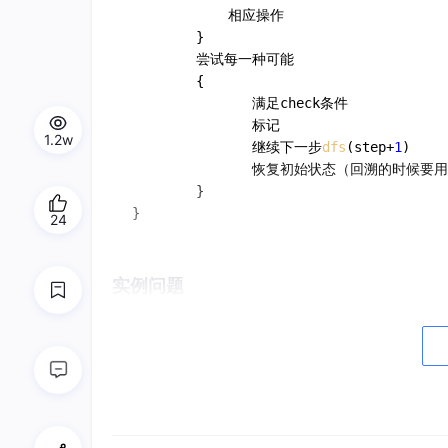
            相应操作

        }

        尝试每一种可能

        {

               满足check条件

               标记

1.2w
               继续下一步
dfs
(step+
1
)

               恢复初始状态（回溯的时候要用
        }

24
实例问题
1
.
全排列
import
 java.util.Arrays;

public
class
Main
 {

public
 static 
void
 main(String[] arg