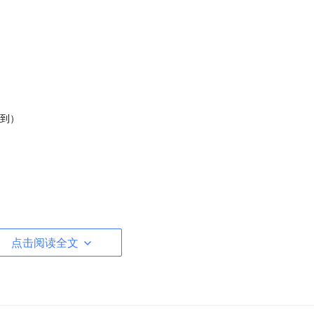
到）

点击阅读全文
s) {
