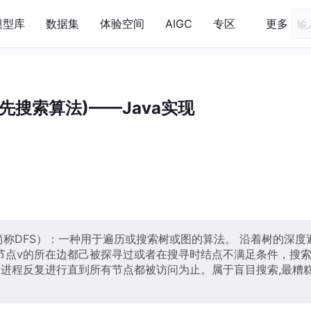
模型库
数据集
体验空间
AIGC
专区
更多
优先搜索算法)——Java实现
arch，简称DFS）：一种用于遍历或搜索树或图的算法。 沿着树的深度
节点v的所在边都己被探寻过或者在搜寻时结点不满足条件，搜
个进程反复进行直到所有节点都被访问为止。属于盲目搜索,最糟