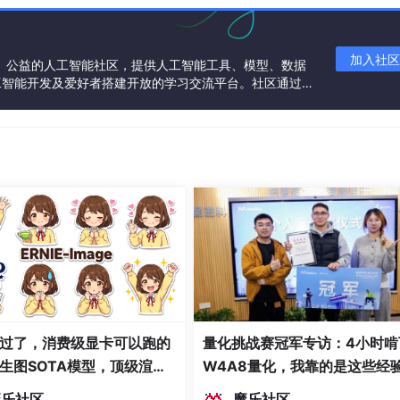
 
3
, 
3
 };

加入社区
一个中立、公益的人工智能社区，提供人工智能工具、模型、数据
工智能开发及爱好者搭建开放的学习交流平台。社区通过理
ray
, 
int
 k) {

共同运营、共同享有，推动国产AI生态繁荣发展。
oString(
array
));

h; i++) {

//这一步为了去重的，不懂点代码后面的链接
过了，消费级显卡可以跑的
量化挑战赛冠军专访：4小时啃
, 
int
 i, 
int
 j) {

生图SOTA模型，顶级渲
W4A8量化，我靠的是这些经
密度文本绘图
魔乐社区
魔乐社区