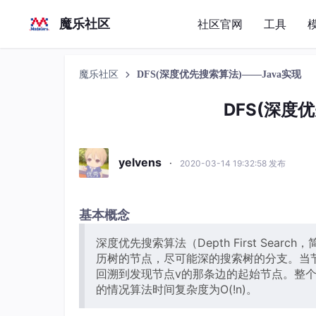
魔乐社区
社区官网
工具
魔乐社区
DFS(深度优先搜索算法)——Java实现
DFS(深度
yelvens
·
2020-03-14 19:32:58 发布
基本概念
深度优先搜索算法（Depth First Se
历树的节点，尽可能深的搜索树的分支。当
回溯到发现节点v的那条边的起始节点。整
的情况算法时间复杂度为O(!n)。