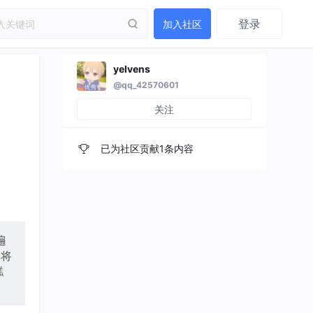
登录
加入社区
yelvens
@qq_42570601
关注
已为社区贡献1条内容
遍
索将
糕