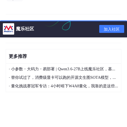
魔乐社区
加入社区
更多推荐
注意：
一定要root用户下执行命令，atwqf用户是没有权
·
限，执行"systemctl restart mysqld"命令重启mysql服务会
小参数・大码力・易部署 | Qwen3.6-27B上线魔乐社区，基于昇腾的部署教程来了
报错。
·
替你试过了，消费级显卡可以跑的开源文生图SOTA模型，顶级渲染、高密度文本绘图
·
量化挑战赛冠军专访：4小时啃下W4A8量化，我靠的是这些经验