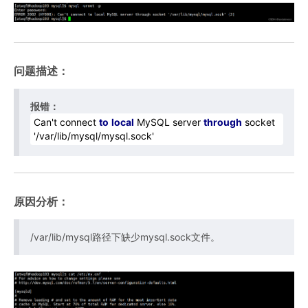
问题描述：
报错：
Can't connect
to
local
MySQL server
through
socket
'/var/lib/mysql/mysql.sock'
原因分析：
/var/lib/mysql路径下缺少mysql.sock文件。