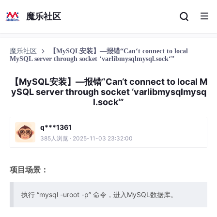
魔乐社区
魔乐社区
【MySQL安装】—报错“Can‘t connect to local
MySQL server through socket ‘varlibmysqlmysql.sock‘”
【MySQL安装】—报错“Can‘t connect to local M
ySQL server through socket ‘varlibmysqlmysq
l.sock‘”
q***1361
385人浏览 · 2025-11-03 23:32:00
项目场景：
执行 “mysql -uroot -p” 命令，进入MySQL数据库。