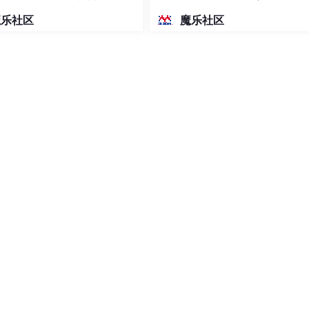
密度文本绘图
魔乐社区
魔乐社区
方法是什么？
jects 的一个很好的工具
r 运行。目前主流的做法，推荐。
ing Boot 启动类的 #main(String[] args) 启动。适用于开
部 Tomcat 或 Jetty 等容器。
动框架中的重要功能之一。Spring boot监视器可帮助您访问生产环境中正