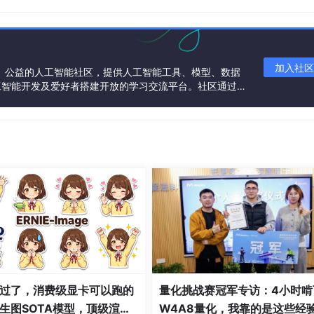
使用的 Spring 4.0 的条件 @Condition 注解以实现根据条
传递解析机制来实现 Spring 应用里面的自动配置。
加入社区
一个中立、公益的人工智能社区，提供人工智能工具、模型、数据
需重新启动服务器？
工智能开发及爱好者搭建开放的学习交流平台。社区通过理
共同运营、共同享有，推动国产AI生态繁荣发展。
，您可以节省任何更改，嵌入式tomcat将重新启动。
ls）模块，它有助于提高开发人员的生产力。Java开发人员面临的一个
务器。
改，而无需重新启动服务器。这将消除每次手动部署更改的需要。Spri
块完全满足开发人员的需求。该模块将在生产环境中被禁用。它还提供
过了，消费级显卡可以跑的
量化挑战赛冠军专访：4小时啃
生图SOTA模型，顶级渲
W4A8量化，我靠的是这些经