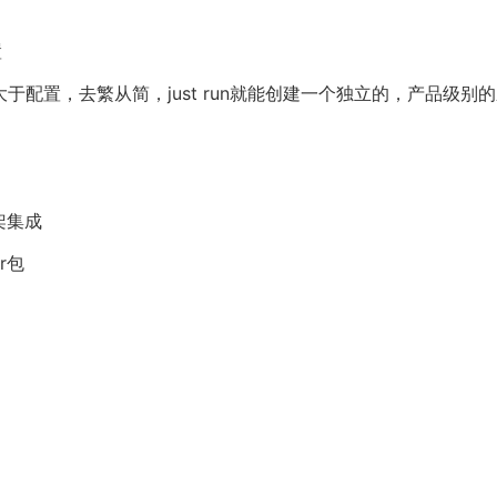
置
，约定大于配置，去繁从简，just run就能创建一个独立的，产品级别
架集成
r包