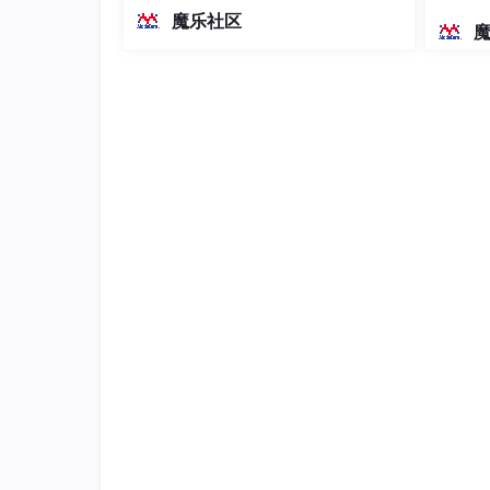
越前代开源旗舰 Qwen3.5-397B-A17B
染、高
魔乐社区
（总参数397B / 激活参数17B的MoE模
型）。作为稠密架构，它无需MoE路由
创建一个 Spring Boot Project 的最简单的
即可部署，是开发者在实用、可广泛部
署规模
Spring Initializr 是创建 Spring Boot Pro
运行 Spring Boot 有哪几种方式？
1、打包成 Fat Jar ，直接使用 java -ja
2、在 IDEA 或 Eclipse 中，直接运行应用的 Spr
景。
3、如果是 Web 项目，可以打包成 War 包，使用外
Spring Boot中的监视器是什么？
Spring boot actuator是spring启