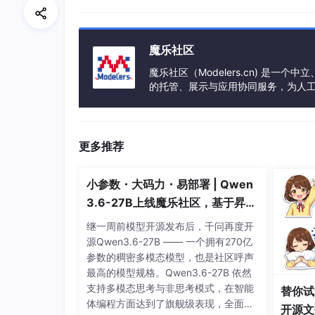
Spring Boot 没有引入任何形式的代码生成，它是
配置。同时使用了 Maven /Gradle 的依赖
魔乐社区
魔乐社区（Modelers.cn) 是
如何重新加载Spring Boot上的更改，而无
的托管、展示与应用协同服务，为人
事会方式运作，由全产业链共同建设、
这可以使用DEV工具来实现。通过这种依赖关系
Spring Boot有一个开发工具（DevToo
战是将文件更改自动部署到服务器并自动重启服
更多推荐
开发人员可以重新加载Spring Boot上的更
小参数・大码力・易部署 | Qwen
Boot在发布它的第一个版本时没有这个功能。
3.6-27B上线魔乐社区，基于昇腾
这是开发人员最需要的功能。DevTools模
的部署教程来了
继一周前模型开源发布后，千问再度开
数据库控制台以更好地测试应用程序。
源Qwen3.6-27B —— 一个拥有270亿
org.springframework.boot
参数的稠密多模态模型，也是社区呼声
最高的模型规格。Qwen3.6-27B 依然
spring-boot-devtools
支持多模态思考与非思考模式，在智能
替你试
体编程方面达到了旗舰级表现，全面超
开源文
true