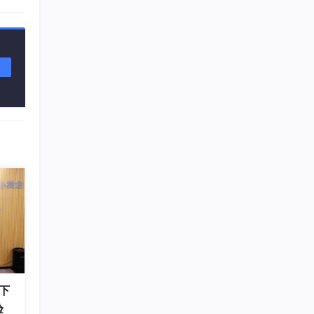
件进行
主要挑
ng
H2
下
验