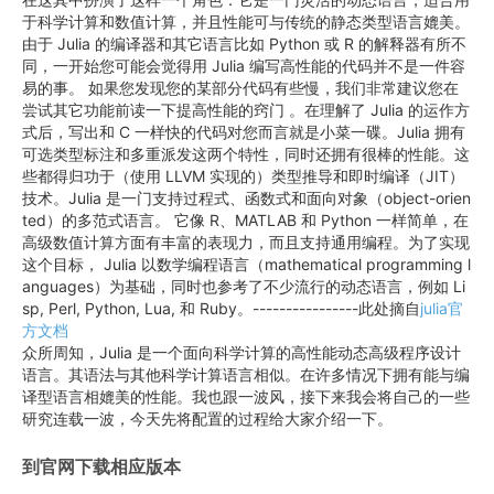
于科学计算和数值计算，并且性能可与传统的静态类型语言媲美。
由于 Julia 的编译器和其它语言比如 Python 或 R 的解释器有所不
同，一开始您可能会觉得用 Julia 编写高性能的代码并不是一件容
易的事。 如果您发现您的某部分代码有些慢，我们非常建议您在
尝试其它功能前读一下提高性能的窍门 。在理解了 Julia 的运作方
式后，写出和 C 一样快的代码对您而言就是小菜一碟。Julia 拥有
可选类型标注和多重派发这两个特性，同时还拥有很棒的性能。这
些都得归功于（使用 LLVM 实现的）类型推导和即时编译（JIT）
技术。Julia 是一门支持过程式、函数式和面向对象（object-orien
ted）的多范式语言。 它像 R、MATLAB 和 Python 一样简单，在
高级数值计算方面有丰富的表现力，而且支持通用编程。为了实现
这个目标， Julia 以数学编程语言（mathematical programming l
anguages）为基础，同时也参考了不少流行的动态语言，例如 Li
sp, Perl, Python, Lua, 和 Ruby。----------------此处摘自
julia官
方文档
众所周知，Julia 是一个面向科学计算的高性能动态高级程序设计
语言。其语法与其他科学计算语言相似。在许多情况下拥有能与编
译型语言相媲美的性能。我也跟一波风，接下来我会将自己的一些
研究连载一波，今天先将配置的过程给大家介绍一下。
到官网下载相应版本