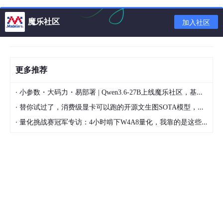
魔乐社区
加入社区
更多推荐
·
小参数・大码力・易部署 | Qwen3.6-27B上线魔乐社区，基于昇腾的部署教程来了
·
替你试过了，消费级显卡可以跑的开源文生图SOTA模型，顶级渲染、高密度文本绘图
·
量化挑战赛冠军专访：4小时啃下W4A8量化，我靠的是这些经验