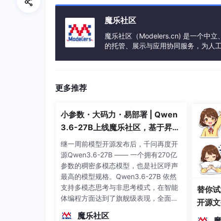
魔乐社区
魔乐社区（Modelers.cn) 是
前言
的托管、展示与应用协同服务，为人
事会方式运作，由全产业链共同建设、
文
文
章
内
图
表
都
是
通
过
p
y
e
c
h
a
r
t
s
生
成
，
访
章
L
O
L
数
据
分
析
：
英
雄
联
盟
2
0
2
0
春
/
夏
季
更多推荐
内
LPL战队数据对比
图
小参数・大码力・易部署 | Qwen
表
春/夏季赛战绩对比
3.6-27B上线魔乐社区，基于昇腾
考虑到季后赛各个队伍比赛场次
都
的部署教程来了
继一周前模型开源发布后，千问再度开
比，仅筛选了春季赛和夏季赛常
是
源Qwen3.6-27B —— 一个拥有270亿
通
参数的稠密多模态模型，也是社区呼声
2020春季赛常规赛IG以14胜2负排在第一
过
最高的模型规格。Qwen3.6-27B 依然
BO3打满，所以从单场胜率来说，IG和JD
p
支持多模态思考与非思考模式，在智能
替你试
2020夏季赛常规赛JDG与TES均为13胜
体编程方面达到了旗舰级表现，全面超
y
开源文
在第一位；
越前代开源旗舰 Qwen3.5-397B-A17B
e
染、高
魔乐社区
（总参数397B / 激活参数17B的MoE模