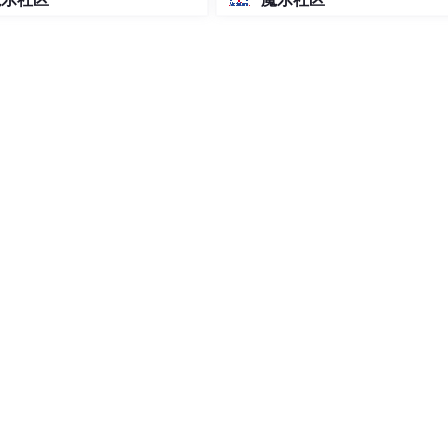
率高达62%，结果到了夏季赛3胜13负，胜率仅仅只有32%；
2
0
，一场BO3没赢，到了夏季赛直接11胜5负，胜率直接提升60%
2
0
春
/
夏
季
赛
数
据
可
视
化
\c
o
l
o