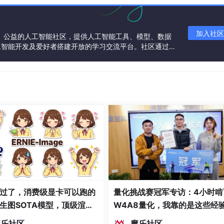
加入社区
一个中立、公益的人工智能社区，提供人工智能工具、模型、数据
工智能开发及爱好者搭建开放的学习交流平台。社区通过理
共同运营、共同享有，推动国产AI生态繁荣发展。
L
问
下
方
链
接
获
取
完
整
代
码
和
数
据
～
O
赛
数
据
可
视
化
L
数
据
分
都不一样，为了保持数据在同一维度下进
析
规赛的数据～
：
，JDG与FPX均为12胜4负排在第二，不过由于是BO3赛制，IG
英
G同样都是72%
；
雄
过了，消费级显卡可以跑的
量化挑战赛冠军专访：4小时啃
3负排在第一，IG以12胜4负排在第三，单场胜率上TES以73%的
联
生图SOTA模型，顶级渲
W4A8量化，我靠的是这些经
盟
密度文本绘图
魔乐社区
魔乐社区