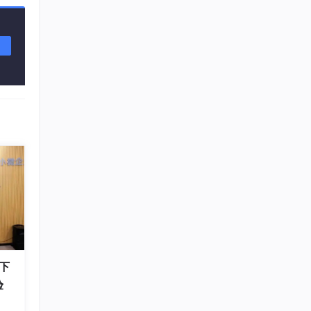
行对
是经常
下
胜率排
验