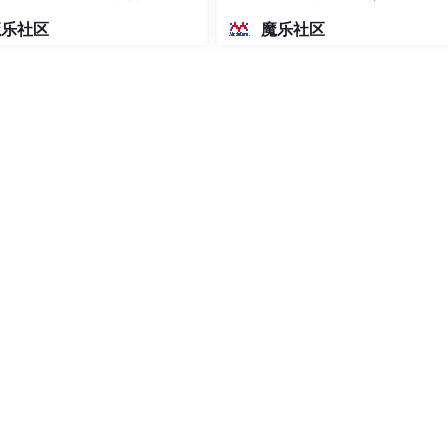
密度文本绘图
魔乐社区
魔乐社区
台，实现统一的文档共享，内置CDN加速操作快捷流畅。在文
定义文件夹和子文件夹结构，可自定义知识体系目录排序。同时加入