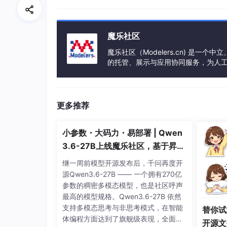
Baklib为团队及企业，提供结构化的知识管
淀并共享知识；
魔乐社区
Baklib优势
魔乐社区（Modelers.cn) 是
的托管、展示与应用协同服务，为人
简单易用多端适配
事会方式运作，由全产业链共同建设、
Baklib无需下载输入网址就能在线使用。操
档页面。Baklib支持多端适配，手机、ipad
更多推荐
小参数・大码力・易部署 | Qwen
3.6-27B上线魔乐社区，基于昇腾
的部署教程来了
继一周前模型开源发布后，千问再度开
源Qwen3.6-27B —— 一个拥有270亿
参数的稠密多模态模型，也是社区呼声
最高的模型规格。Qwen3.6-27B 依然
支持多模态思考与非思考模式，在智能
替你试
体编程方面达到了旗舰级表现，全面超
开源文