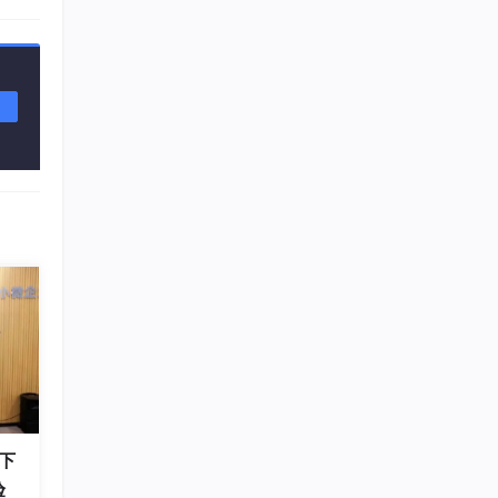
，沉
助文
下
验