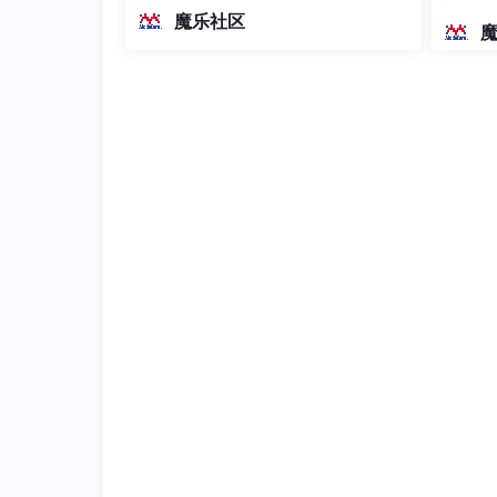
越前代开源旗舰 Qwen3.5-397B-A17B
染、高
魔乐社区
（总参数397B / 激活参数17B的MoE模
型）。作为稠密架构，它无需MoE路由
即可部署，是开发者在实用、可广泛部
署规模
集中存储目录结构
Baklib
为团队与企业搭建海量文档集中存储的平
上Baklib支持树形目录结构，可无限创建自
签管理功能让知识存储和展示更加尽然有序。