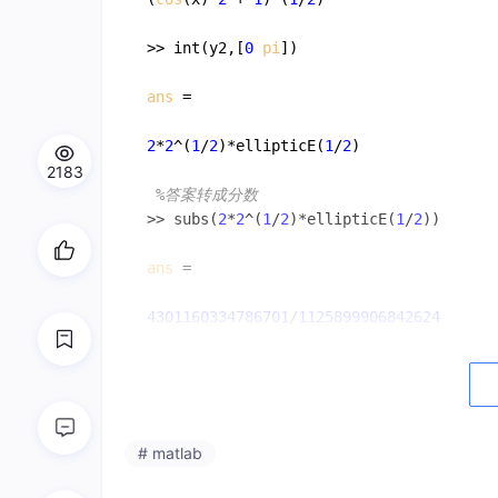
>> int(y2,[
0
pi
])

ans
 =

2
*
2
^(
1
/
2
)*ellipticE(
1
/
2
)

2183
%答案转成分数
>> subs(
2
*
2
^(
1
/
2
)*ellipticE(
1
/
2
))

ans
 =

4301160334786701
/
1125899906842624
%答案转成数值 
>> eval(
ans
)

ans
 =

# matlab
3.8202