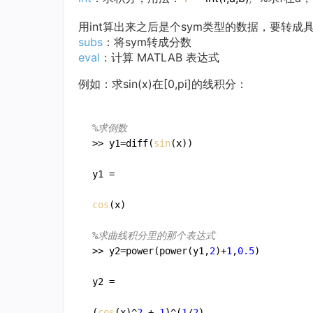
用int算出来之后是个sym类型的数据，要转成
subs
：将sym转成分数
eval
：计算 MATLAB 表达式
例如：求sin(x)在[0,pi]的线积分：
%求倒数
>> y1=diff(
sin
(x))

y1 =

cos
(x)

%求曲线积分里的那个表达式 
>> y2=power(power(y1,
2
)+
1
,
0.5
)

y2 =

(
cos
(x)^
2
 + 
1
)^(
1
/
2
)
