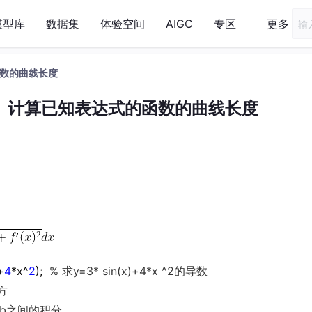
模型库
数据集
体验空间
AIGC
专区
更多
函数的曲线长度
08、计算已知表达式的函数的曲线长度
+
4
*x^
2
);
% 求y=3* sin(x)+4*x ^2的导数
方
，b之间的积分