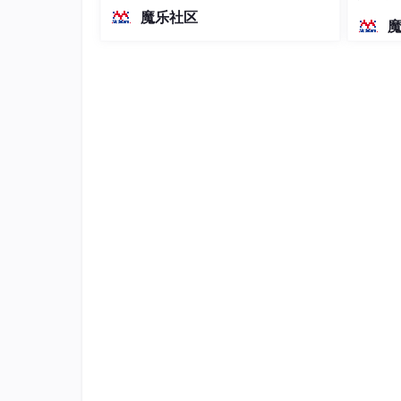
越前代开源旗舰 Qwen3.5-397B-A17B
染、高
魔乐社区
（总参数397B / 激活参数17B的MoE模
型）。作为稠密架构，它无需MoE路由
即可部署，是开发者在实用、可广泛部
署规模