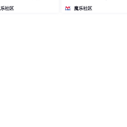
密度文本绘图
魔乐社区
魔乐社区