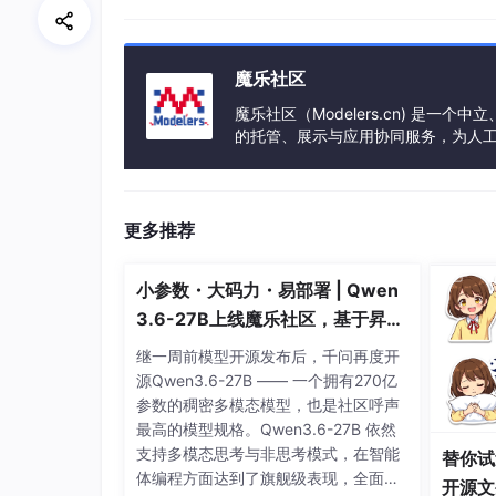
魔乐社区
魔乐社区（Modelers.cn) 是
的托管、展示与应用协同服务，为人
事会方式运作，由全产业链共同建设、
更多推荐
小参数・大码力・易部署 | Qwen
3.6-27B上线魔乐社区，基于昇腾
的部署教程来了
继一周前模型开源发布后，千问再度开
源Qwen3.6-27B —— 一个拥有270亿
参数的稠密多模态模型，也是社区呼声
最高的模型规格。Qwen3.6-27B 依然
支持多模态思考与非思考模式，在智能
替你试
体编程方面达到了旗舰级表现，全面超
开源文