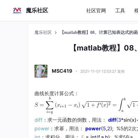
魔乐社区
社区官网
工具
魔乐社区
【matlab教程】08、计算已知表达式的
【matlab教程】
MSC419
·
2021-11-01 12:53:27 发布
曲线长度计算公式：
diff
：求一元函数的倒数，用法：
diff
(
3
*sin(x)
power
：求幂，用法：
power
(
5
,
2
);
%5的2次
int
：求积分，用法：
F
= int(f,a,b)
;
%求f在a