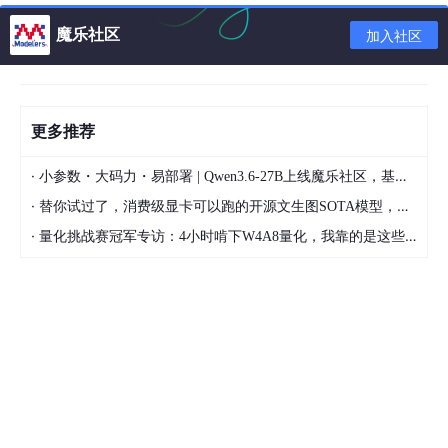
cdf = np.zeros([65536],np.uint64)
cdf = sum/total_pixels
魔乐社区
加入社区
min_pix = np.where(cdf < 0.01)
max_pix = np.where(cdf >= 1 - 0.01)
img_copy = img.copy()
img_copy = np.rot90(img_copy,-1)# 顺时针旋转90度,np.rot90
更多推荐
(img, -1) 顺时针旋转90度
cv2.imwrite('pre_test.png',img_copy)
·
小参数・大码力・易部署 | Qwen3.6-27B上线魔乐社区，基于昇腾的部署教程来了
plt.figure()
·
替你试过了，消费级显卡可以跑的开源文生图SOTA模型，顶级渲染、高密度文本绘图
plt.imshow(img_copy,cmap='Greys_r')
·
量化挑战赛冠军专访：4小时啃下W4A8量化，我靠的是这些经验
结果：