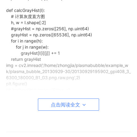
def calcGrayHist(I):
# 计算灰度直方图
h, w = I.shape[:2]
#grayHist = np.zeros([256], np.uint64)
grayHist = np.zeros([65536], np.uint64)
for i in range(h):
for j in range(w):
grayHist[I[i][j]] += 1
return grayHist
img = cv2.imread('/home/zhongjia/plasmabubble/example_w
k/plasma_bubble_20130929-30/20130929195902_gpi408_3_
6300_180000_B1_G3.png.raw.png',2)
plt.figure()
plt.imshow(img,cmap='Greys_r')
total_pixels = img.shape[0]*img.shape[1]
print(total_pixels)
点击阅读全文
grayHist = calcGrayHist(img)
sum = np.zeros([65536],np.uint64)
for i in range(65536):
sum[i] = np.sum(grayHist[0:i+1])
print(sum)