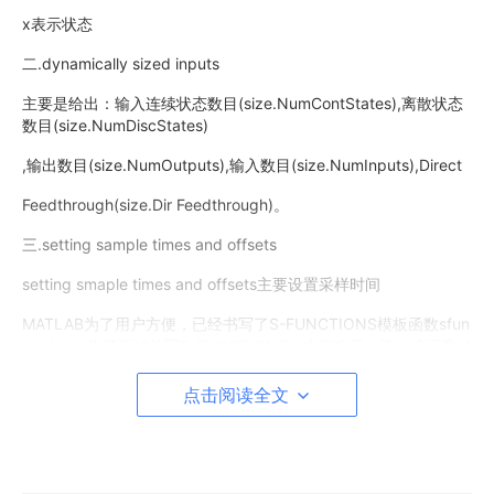
x表示状态
二.dynamically sized inputs
主要是给出：输入连续状态数目(size.NumContStates),离散状态
数目(size.NumDiscStates)
,输出数目(size.NumOutputs),输入数目(size.NumInputs),Direct
Feedthrough(size.Dir Feedthrough)。
三.setting sample times and offsets
setting smaple times and offsets主要设置采样时间
MATLAB为了用户方便，已经书写了S-FUNCTIONS模板函数sfun
tmpl.m。为了更好的写S-FUNCTIONS，大家来看一下，该函数sf
untmpl.m内容如下：(我通过在该内容加注释来说明,以$开头)
点击阅读全文
function [sys,x0,str,ts] = sfuntmpl(t,x,u,flag)
$输出变量就此四个，大家必须注意它的顺序。$输入变量可以为t,
x,u,flag,p1,...,pn等，但是前面的四个变量不能变，特此说明。