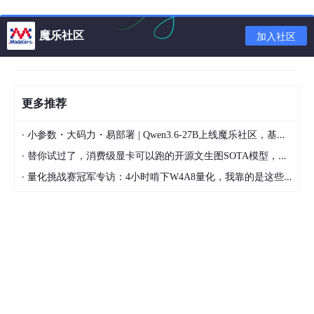
%SFUNTMPL General M-file S-function template
魔乐社区
% With M-file S-functions, you can define you own ordinary
加入社区
differential
% equations (ODEs), discrete system equations, and/or just
更多推荐
about
·
% any type of algorithm to be used within a Simulink block
小参数・大码力・易部署 | Qwen3.6-27B上线魔乐社区，基于昇腾的部署教程来了
·
替你试过了，消费级显卡可以跑的开源文生图SOTA模型，顶级渲染、高密度文本绘图
diagram.
·
量化挑战赛冠军专访：4小时啃下W4A8量化，我靠的是这些经验
%
$上面是其功能
% The general form of an M-File S-function syntax is:
% [SYS,X0,STR,TS] = SFUNC(T,X,U,FLAG,P1,...,Pn)
%
$调用格式