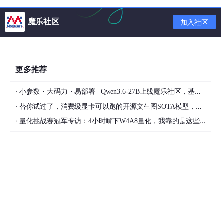
护。结果就是，某些人能发现数据并下载。
魔乐社区
加入社区
5. 精准接入：数据可以通过被泄露的凭证接入。
以上的数据使用场景中，最后两项显然不是“适当”使用数据的
场景；但事实上，这五个场景都可能造成企业和一个不应当知道相
关数据的人进行数据共享，无论是意外情况，或者是缺乏对数据的
更多推荐
敏感度和风险度意识造成。
数据的存储有着不少风险：谁能够接入这些数据？谁有权限修
·
小参数・大码力・易部署 | Qwen3.6-27B上线魔乐社区，基于昇腾的部署教程来了
改这个位置的数据？这个位置的数据有备份吗？多久备份一次？在
·
替你试过了，消费级显卡可以跑的开源文生图SOTA模型，顶级渲染、高密度文本绘图
灾难发生的时候这些数据和备份会发生什么？这个位置在云端还是
本地？这个位置能通过SSO登录吗？这个位置接入需要多因子认证
·
量化挑战赛冠军专访：4小时啃下W4A8量化，我靠的是这些经验
吗？存储介质是否会被盗窃？一旦被盗窃，其他人需要花多少工夫
才能获取其中的数据？这个位置有防火墙保护吗？一旦这些数据被
传输，以上问题的回答是否会改变？IT人员能够在他们的权限里回
答上述所有问题，但是他们无法确保数据真的按照这些需求进行防
护。
尽管说数据分级是个层层递进的事，但是有时候口令库可能存
在一个笔记本上的未加密数据仓中。这么做理论上能使能接入数据
的人限制在一个人——除非笔记本被分享、偷窃、或者遗失了。而
另一方面，可以使用高稳定的
VPN
进行文件分享，但是需要PIN去