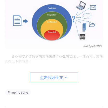
企业需要通过数据的流动来进行业务的实现，一般而言，流动
会有以下的情景：
1. 发起请求：即一方希望浏览或者改变数据。
点击阅读全文
2. 将数据储存在当人们需要它时就能接入的位置：基于部门对
数据文件进行分享。
3. 将数据储存在一个特定接入的位置：数据被层层掩藏在公
# memcache
司内部，但是一个人可以通过点击某个连接进行接入。
4. 碰巧接入：数据很敏感，但是并没有得到足够安全的防