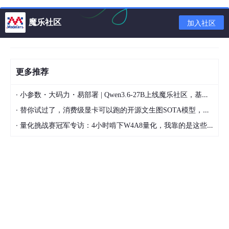
1 HDFS数据存储与数据管理
魔乐社区
加入社区
1.1 HDFS REST HTTP API
我们之前所学习的HDFS shell客户端和Java客户端，都客户端上
安装了HDFS客户端。之前我们在windows上也配置了HDFS的win
更多推荐
dows版本客户端，否则，我们将无法操作HDFS。而且，客户端的
版本如果不匹配，有可能会导致无法操作。接下来，我们将学习几
·
小参数・大码力・易部署 | Qwen3.6-27B上线魔乐社区，基于昇腾的部署教程来了
种基于HTTP协议的客户端，HTTP是跨平台的，它不要求客户端
·
替你试过了，消费级显卡可以跑的开源文生图SOTA模型，顶级渲染、高密度文本绘图
上必须安装Hadoop，就可以直接操作HDFS。
·
量化挑战赛冠军专访：4小时啃下W4A8量化，我靠的是这些经验
1.1.1 WebHDFS
概述
：WebHDFS其实是HDFS提供的HTTP
RESTFul API
接口，
并且它是独立于Hadoop的版本的，它支持HDFS的完整FileSyste
m / FileContext接口。它可以让客户端发送http请求的方式来操作
HDFS，而无需安装Hadoop。
在我们经常使用的HDFS Web UI，它就是基于webhdfs来操作HD
FS的。