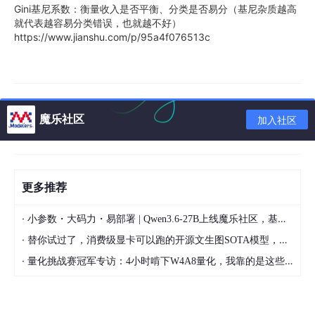
Gini基尼系数：衡量收入是否平衡、分类是否易分（基尼杂质越高
就代表越容易分类错误，也就越不好）
https://www.jianshu.com/p/95a4f076513c
魔乐社区
加入社区
更多推荐
·
小参数・大码力・易部署 | Qwen3.6-27B上线魔乐社区，基于昇腾的部署教程来了
·
替你试过了，消费级显卡可以跑的开源文生图SOTA模型，顶级渲染、高密度文本绘图
·
量化挑战赛冠军专访：4小时啃下W4A8量化，我靠的是这些经验