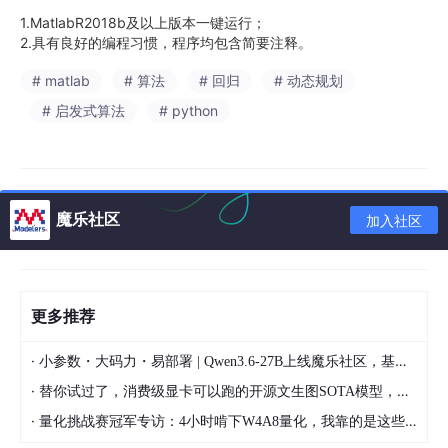
1.MatlabR2018b及以上版本一键运行；
2.具有良好的编程习惯，程序均包含简要注释。
# matlab
# 算法
# 回归
# 动态规划
# 启发式算法
# python
魔乐社区
加入社区
更多推荐
·
小参数・大码力・易部署 | Qwen3.6-27B上线魔乐社区，基于昇腾的部署教程来了
·
替你试过了，消费级显卡可以跑的开源文生图SOTA模型，顶级渲染、高密度文本绘图
·
量化挑战赛冠军专访：4小时啃下W4A8量化，我靠的是这些经验