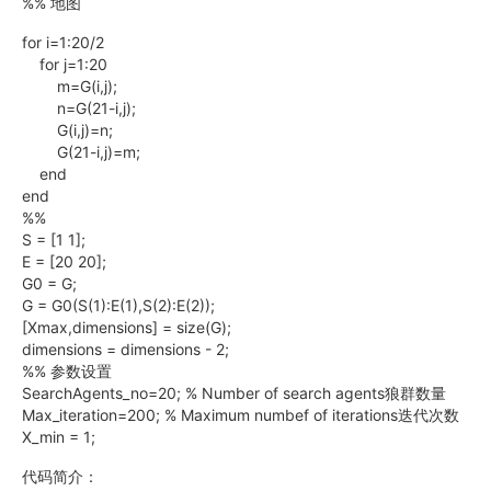
%% 地图
for i=1:20/2
for j=1:20
m=G(i,j);
n=G(21-i,j);
G(i,j)=n;
G(21-i,j)=m;
end
end
%%
S = [1 1];
E = [20 20];
G0 = G;
G = G0(S(1):E(1),S(2):E(2));
[Xmax,dimensions] = size(G);
dimensions = dimensions - 2;
%% 参数设置
SearchAgents_no=20; % Number of search agents狼群数量
Max_iteration=200; % Maximum numbef of iterations迭代次数
X_min = 1;
代码简介：