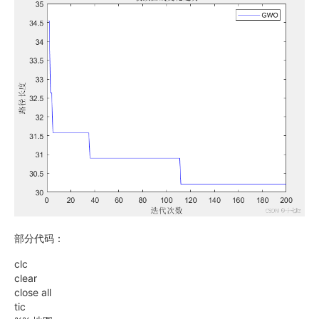
部分代码：
clc
clear
close all
tic