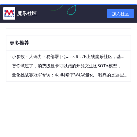
魔乐社区
加入社区
网卡3：连接方式选择
内部网络
，名称修改为 intnet 2，用于虚拟
更多推荐
机之间通信。
·
小参数・大码力・易部署 | Qwen3.6-27B上线魔乐社区，基于昇腾的部署教程来了
·
替你试过了，消费级显卡可以跑的开源文生图SOTA模型，顶级渲染、高密度文本绘图
·
量化挑战赛冠军专访：4小时啃下W4A8量化，我靠的是这些经验