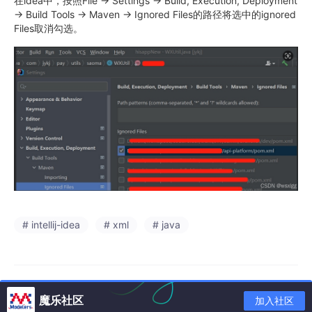
在idea中，按照File → Settings → Build, Execution, Deployment
→ Build Tools → Maven → Ignored Files的路径将选中的ignored
Files取消勾选。
# intellij-idea
# xml
# java
魔乐社区
加入社区