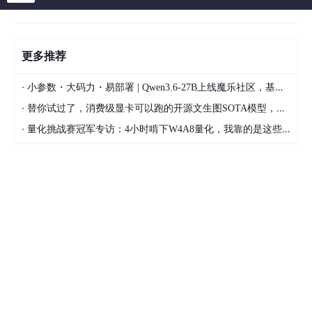
更多推荐
·
小参数・大码力・易部署 | Qwen3.6-27B上线魔乐社区，基于昇腾的部署教程来了
·
替你试过了，消费级显卡可以跑的开源文生图SOTA模型，顶级渲染、高密度文本绘图
·
量化挑战赛冠军专访：4小时啃下W4A8量化，我靠的是这些经验