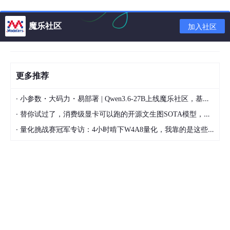
set standby_file_management 'AUTO'
魔乐社区
加入社区
set remote_listener 'anbob-scan:1521'
set log_archive_dest_2 ''
set log_archive_dest_state_2 'DEFER'
更多推荐
set fal_server 'rptpri1','rptpri2'
·
小参数・大码力・易部署 | Qwen3.6-27B上线魔乐社区，基于昇腾的部署教程来了
set fal_client 'rptstby'
·
替你试过了，消费级显卡可以跑的开源文生图SOTA模型，顶级渲染、高密度文本绘图
set control_files='+DATA/RPTSTBY/CONTROLFILE/ctrl1','+DAT
·
量化挑战赛冠军专访：4小时啃下W4A8量化，我靠的是这些经验
A/RPTSTBY/CONTROLFILE/ctrl2'
set audit_file_dest '/oracle/app/oracle/admin/rptstby/adump'
;
release channel ch001;
release channel ch002;