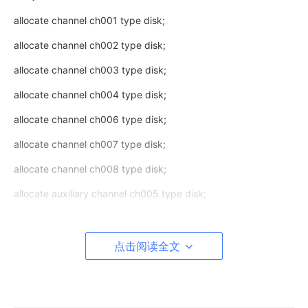
allocate channel ch001 type disk;
allocate channel ch002 type disk;
allocate channel ch003 type disk;
allocate channel ch004 type disk;
allocate channel ch006 type disk;
allocate channel ch007 type disk;
allocate channel ch008 type disk;
allocate auxiliary channel ch005 type disk;
duplicate target DATAbase for standby from active database
NOFILENAMECHECK
点击阅读全文
spfile
set db_unique_name 'rptstby'
set db_create_file_dest '+DATA'