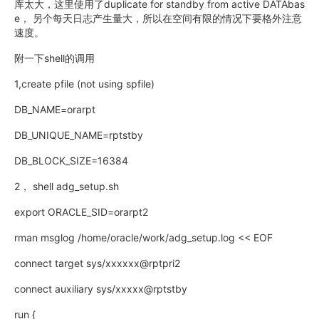
库太大，这里使用了duplicate for standby from active DATAbas
e， 另个每天日志产生量大，所以在空间有限的情况下要格外注意
速度。
附一下shell的调用
1,create pfile (not using spfile)
DB_NAME=orarpt
DB_UNIQUE_NAME=rptstby
DB_BLOCK_SIZE=16384
2， shell adg_setup.sh
export ORACLE_SID=orarpt2
rman msglog /home/oracle/work/adg_setup.log << EOF
connect target sys/xxxxxx@rptpri2
connect auxiliary sys/xxxxx@rptstby
run {