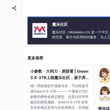
系统关键技术
2.1微信开发者工具 微信小程序是由张小龙研发
用，而且用完之后也不需要卸载，实现了用完即
魔乐社区
大大地降低了。这为用户与服务的连接开辟了一
魔乐社区（Modelers.cn) 是
小程序，由此不难理解，即微信小程序的开发环
的托管、展示与应用协同服务，为人
众号中关联的二维码打开小程序应用，或者用户
事会方式运作，由全产业链共同建设、
一点就是其占用的空间非常小，因此用户从获取
验。
更多推荐
2.2Java简介 本套系统的开发环境主要是使用
取到了C++等编程语言里的几乎所有的优势[1
指针映射等概念，Java吸收了C++等语言中
小参数・大码力・易部署 | Qwen
大，且十分简洁。 Java语言的特点特色十分
3.6-27B上线魔乐社区，基于昇腾
更加安全和独立[11]，它还具有多线程和动态性
的部署教程来了
入式开发系统的应用开发等[13]。
继一周前模型开源发布后，千问再度开
源Qwen3.6-27B —— 一个拥有270亿
2.3 MySQL数据库 数据库系统是一个进
参数的稠密多模态模型，也是社区呼声
数据库在开发人员的日常生活中，占据了很大的
最高的模型规格。Qwen3.6-27B 依然
MySQL之所以受到广大开发人员的欢迎，主
支持多模态思考与非思考模式，在智能
替你试