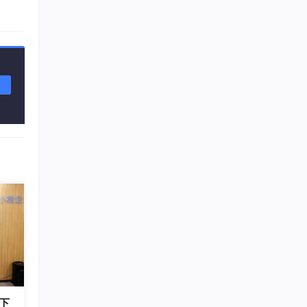
应
上被
信和
扫公
势的
用体
充分吸
继承、
强
语言
及嵌
据，
]。
是需
下