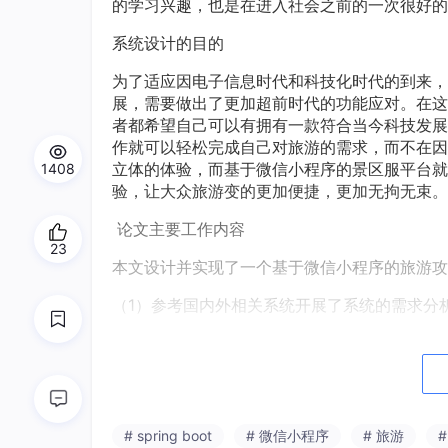
的学习兴趣，也是在进入社会之前的一次很
系统设计的目的
为了适应因电子信息时代和科技化时代的到来，
展，需要做出了更加超前时代的功能应对。在这
者都希望自己可以有拥有一款符合当今科技发展
作就可以轻松完成自己对旅游的需求，而不在因
立体的体验，而基于微信小程序的景区服平台就
1408
验，让大众旅游变的更加便捷，更加无拘无束。
论文主要工作内容
23
本文设计并实现了一个基于微信小程序的旅游攻
（1）参考国内外相关系统开展了系统的需
（2）设计系统技术方案，前段采用微信小程序技
计并实现本系统。
（3）具体介绍了各个功能模块的设计与实现。
# spring boot
# 微信小程序
# 旅游
（4）对系统的注册、登录等功能进行了测试。