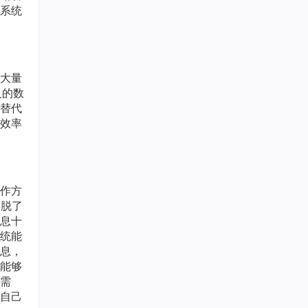
系统
大量
及的数
替代
效率
作方
摆脱了
息十
统能
息，
能够
需
自己