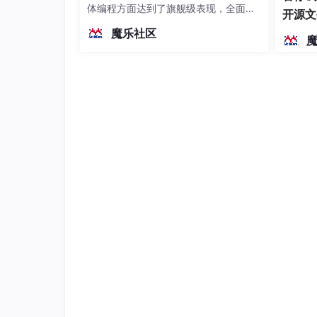
要收费的，但是随着MySQL的出现和不断更新
体编程方面达到了旗舰级表现，全面超
开源文
大大减少了开发的成本；第二MySQL可以在多个平
越前代开源旗舰 Qwen3.5-397B-A17B
染、高
魔乐社区
性能也是十分强大的，性价比极高。最后，My
（总参数397B / 激活参数17B的MoE模
搭建联系，比如本文使用的Java [16] 。
型）。作为稠密架构，它无需MoE路由
即可部署，是开发者在实用、可广泛部
2.4Spring Boot框架 随着Java技
署规模
的渴望而发展的，在这种情况下，Spring Boot框
a EE应用框架。它的出现大幅度的简化了开发步骤
程而深受Java开发程序员的喜爱。现在的众多程
系统整体架构图