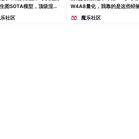
，越来越多的用户去使用这款软件[15]。首先它是开源且免费的
生图SOTA模型，顶级渲
W4A8量化，我靠的是这些经
台上使用，在MAC、Windows和Linux上都可以使用。其次
密度文本绘图
SQL相比其他数据库语言来说，更加简单易于上手；可以与很多
魔乐社区
魔乐社区
术发展，为了简化开发而诞生了众多框架。科技是随着人们追求简单且高效的
架应运而生。 Spring Boot是一种轻量级的、非侵入式的Java/
。Spring Boot是具有简单高效、轻量级、依赖注入和面向切
序员都使用spring来简化开发。