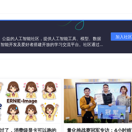
且于2017年1月9日正式推出的一种不用下载的就可以使用的轻量
走的原则，因此小程序的传播消耗和获取用户的成本在一定程度
种新的方式。对于微信小程序更直接的理解，就是可以分解为微
加入社区
一个中立、公益的人工智能社区，提供人工智能工具、模型、数据
境就是微信，因此在微信中用户可以通过线下二维码扫一扫或者
工智能开发及爱好者搭建开放的学习交流平台。社区通过理
还可以通过搜索小程序打开应用。微信小程序最重要也是最有优
共同运营、共同享有，推动国产AI生态繁荣发展。
小程序到进入该小程序消耗的时间很少，大大的提升了用户的使
了Java编程语言,Java是作为一种高级面向对象编程语言，不但
0]，还完全摒弃掉了在C++语言里所无法完全理解到的诸如多态
好的一面，将不好之处，删除替换。取其精华，使得它的功能更加
多，它不仅简单性、健壮，并且可移植性很好，相比其他语言Java
的特点[12]。Java语言常用于编写桌面开发，系统的前端设计以
行数据存储的系统，数据库就是这个系统的库，用来存放通过系统的数
地位。因为使用数据可以使自己系统存储数据更加方便、快捷[14
要原因使因为数据库的使用是免费的。最开始的数据库研发出后，
过了，消费级显卡可以跑的
量化挑战赛冠军专访：4小时啃