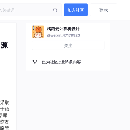
登录
加入社区
橘猫云计算机设计
@weixin_47179923
，源
关注
已为社区贡献5条内容
采取
于旅
据库
旅游攻
略管