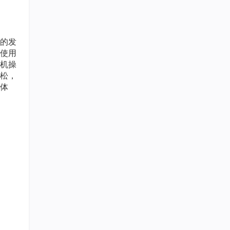
的发
使用
机操
松，
体
来设