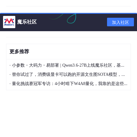
常见状态码
魔乐社区
加入社区
7.AJAX示例:用户名是否已经存在
代码
报错:'null' has been blocked by
CORS policy,遇到跨域问题
更多推荐
解决方法
·
小参数・大码力・易部署 | Qwen3.6-27B上线魔乐社区，基于昇腾的部署教程来了
·
8.AJAX的封装和使用
替你试过了，消费级显卡可以跑的开源文生图SOTA模型，顶级渲染、高密度文本绘图
·
量化挑战赛冠军专访：4小时啃下W4A8量化，我靠的是这些经验
封装 AJAX
使用封装好的ajax()函数
三.axios
四.async和await
五.Fetch