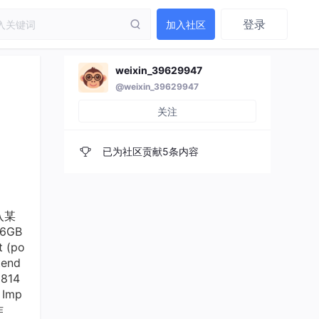
登录
加入社区
weixin_39629947
@weixin_39629947
关注
已为社区贡献5条内容
导入某
16GB
t (po
tend
 814
e Imp
作