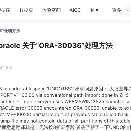
模型库
数据集
体验空间
AIGC
专区
更多
30036”处理方法
36,oracle 关于“ORA-30036”处理方法
0:32 发布
by 8 in undo tablespace ‘UNDOTBS1‘ 出现问题原因： 大批量
T:V11.02.00 via conventional path import done in ZHS
acter set import server uses WE8MSWIN1252 character se
: ORACLE error 30036 encountered ORA-30036: unable to ex
 IMP-00028: partial import of previous table rolled back:
p file may not contain data of all partitions of this tabl
h warnings. 字面意思翻译就是：无法按8扩展字段 首先了解了一下UNDO的