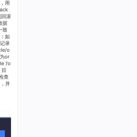
段，用
ack
划回滚
数据
一致
读：如
条记录
e/o
为or
 ‘/o
项；目
检查
新建，并