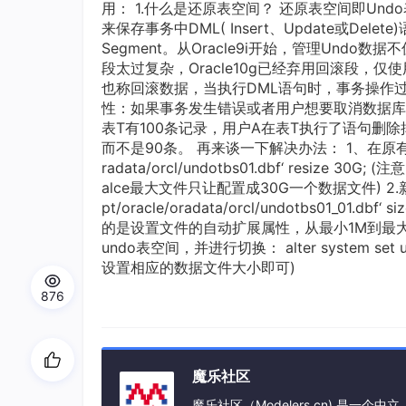
用： 1.什么是还原表空间？ 还原表空间即Undo
来保存事务中DML( Insert、Update或Delet
Segment。从Oracle9i开始，管理Un
段太过复杂，Oracle10g已经弃用回滚段，仅使用
也称回滚数据，当执行DML语句时，事务操作过
性：如果事务发生错误或者用户想要取消数据库操作
表T有100条记录，用户A在表T执行了语句删除
而不是90条。 再来谈一下解决办法： 1、在原有数据文件中增
radata/orcl/undotbs01.dbf‘ res
alce最大文件只让配置成30G一个数据文件) 2.新增数据文件
pt/oracle/oradata/orcl/undotbs01_01.dbf‘
的是设置文件的自动扩展属性，从最小1M到最大50
undo表空间，并进行切换： alter system set u
设置相应的数据文件大小即可)
876
魔乐社区
魔乐社区（Modelers.cn) 是