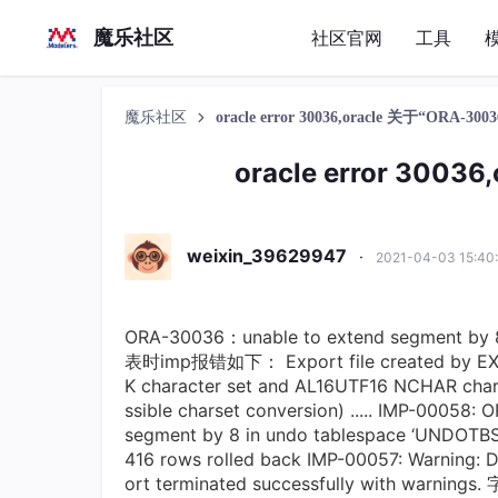
魔乐社区
社区官网
工具
魔乐社区
oracle error 30036,oracle 关于“ORA-
oracle error 300
weixin_39629947
·
2021-04-03 15:4
ORA-30036：unable to extend segment 
表时imp报错如下： Export file created by EXPOR
K character set and AL16UTF16 NCHAR char
ssible charset conversion) ..... IMP-00058
segment by 8 in undo tablespace ‘UNDOTBS1‘
416 rows rolled back IMP-00057: Warning: Dum
ort terminated successfully wit