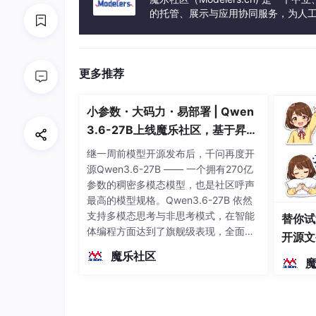
的托管、展示与应用协同服务，为人
事会方式运作，由全产业链共同建设、
更多推荐
小参数・大码力・易部署 | Qwen
3.6-27B上线魔乐社区，基于昇腾
的部署教程来了
继一周前模型开源发布后，千问再度开
源Qwen3.6-27B —— 一个拥有270亿
参数的稠密多模态模型，也是社区呼声
最高的模型规格。Qwen3.6-27B 依然
支持多模态思考与非思考模式，在智能
替你试
体编程方面达到了旗舰级表现，全面超
开源文
越前代开源旗舰 Qwen3.5-397B-A17B
染、高
魔乐社区
（总参数397B / 激活参数17B的MoE模
型）。作为稠密架构，它无需MoE路由
即可部署，是开发者在实用、可广泛部
署规模