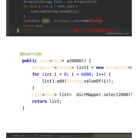
@Override
public
List
<
Dict
> 
a20000
(
) {

ArrayList
<
String
> list1 = 
new
ArrayList
<>()
for
 (int i = 
0
; i < 
6000
; i++) {

            list1.
add
(
String
.
valueOf
(i));

        }

List
<
Dict
> list=  dictMapper.
select2000
(lis
return
 list;

    }