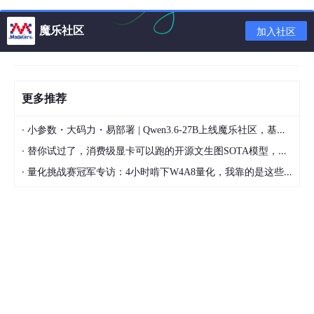
魔乐社区
加入社区
最终的sql
更多推荐
·
小参数・大码力・易部署 | Qwen3.6-27B上线魔乐社区，基于昇腾的部署教程来了
·
替你试过了，消费级显卡可以跑的开源文生图SOTA模型，顶级渲染、高密度文本绘图
·
量化挑战赛冠军专访：4小时啃下W4A8量化，我靠的是这些经验