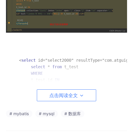
   <
select
 id="select2000" resultType="com.atguigu.
select
 * 
from
 t_test

WHERE
        t_test.id 
IN
        <
foreach
 collection="list1" 
index
="index" 
o
        <
if
 test="(index % 999) == 998"> 
NULL
) 
OR
 t
点击阅读全文
         #{id}

        </
foreach
>

# mybatis
# mysql
# 数据库
    </
select
>