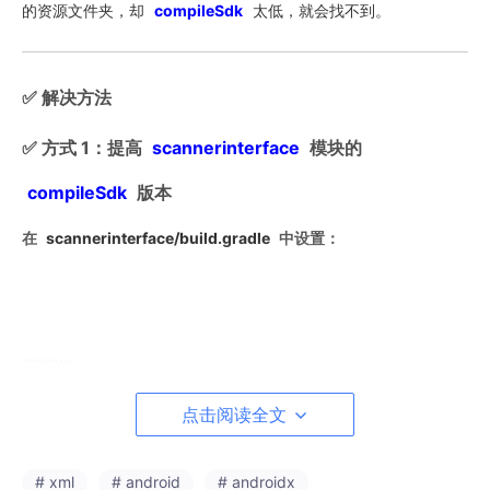
的资源文件夹，却
compileSdk
太低，就会找不到。
✅ 解决方法
✅ 方式 1：提高
scannerinterface
模块的
compileSdk
版本
在
scannerinterface/build.gradle
中设置：
groovy
复制编辑
点击阅读全文
android
{ compileSdk
34
defaultConfig { minSdk
30
targetS
dk
33
} }
# xml
# android
# androidx