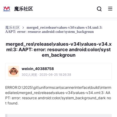
魔乐社区
魔乐社区
merged_res\release\values-v34\values-v34.xml:3:
AAPT: error: resource android:color/system_backgroun
merged_res\release\values-v34\values-v34.x
ml:3: AAPT: error: resource android:color/syst
em_backgroun
weixin_40388758
302人浏览 · 2025-06-25 18:26:38
ERROR:D:\2025\git\uniformscan\scannerinterface\build\interm
ediates\merged_res\release\values-v34\values-v34.xml:3: AA
PT: error: resource android:color/system_background_dark no
t found.