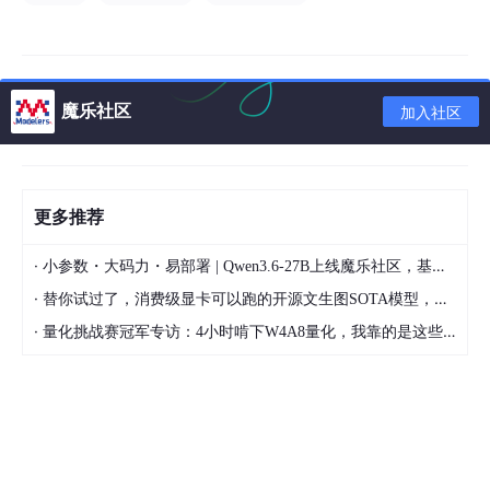
⚠️ 如果你设置低于 31，就可能找不到
android:
color/system_background_dark
。
魔乐社区
加入社区
更多推荐
·
小参数・大码力・易部署 | Qwen3.6-27B上线魔乐社区，基于昇腾的部署教程来了
·
替你试过了，消费级显卡可以跑的开源文生图SOTA模型，顶级渲染、高密度文本绘图
·
量化挑战赛冠军专访：4小时啃下W4A8量化，我靠的是这些经验