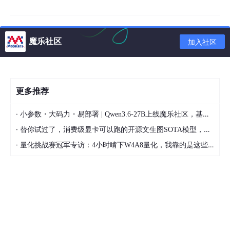
        mav.addObject(
"exception"
, e);

        mav.addObject(
"url"
, req.getRequestURL(
        mav.setViewName(DEFAULT_ERROR_VIEW);

魔乐社区
加入社区
return
 mav;

    }

更多推荐
·
小参数・大码力・易部署 | Qwen3.6-27B上线魔乐社区，基于昇腾的部署教程来了
·
替你试过了，消费级显卡可以跑的开源文生图SOTA模型，顶级渲染、高密度文本绘图
实现
error
.html
页面展示：在
templates
目录下创
·
量化挑战赛冠军专访：4小时啃下W4A8量化，我靠的是这些经验
建
error
.html
，将请求的URL和Exception对象的m
essage输出。
<!DOCTYPE 
html
>
<
html
>
<
head
lang
=
"en"
>
<
meta
charset
=
"UTF-8"
 />