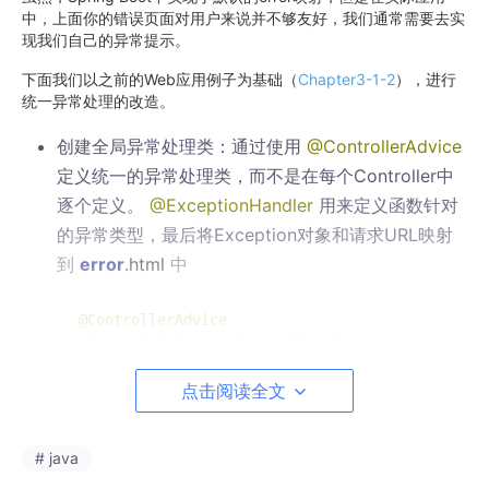
中，上面你的错误页面对用户来说并不够友好，我们通常需要去实
现我们自己的异常提示。
下面我们以之前的Web应用例子为基础（
Chapter3-1-2
），进行
统一异常处理的改造。
创建全局异常处理类：通过使用
@ControllerAdvice
定义统一的异常处理类，而不是在每个Controller中
逐个定义。
@ExceptionHandler
用来定义函数针对
的异常类型，最后将Exception对象和请求URL映射
到
error
.html
中
@ControllerAdvice
class
GlobalExceptionHandler
 {

点击阅读全文
public
static
final
String
DEFAULT_ERROR_VI
@ExceptionHandler(value = Exception.class)
# java
public
 ModelAndView 
defaultErrorHandler
(Htt
ModelAndView
mav
=
new
ModelAndView
();
