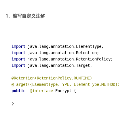
1、编写自定义注解
import
import
import
import
 java.lang.annotation.Target;

@Retention(RetentionPolicy.RUNTIME)
@Target({ElementType.TYPE, ElementType.METHOD})
public
@interface
 Encrypt {

}
