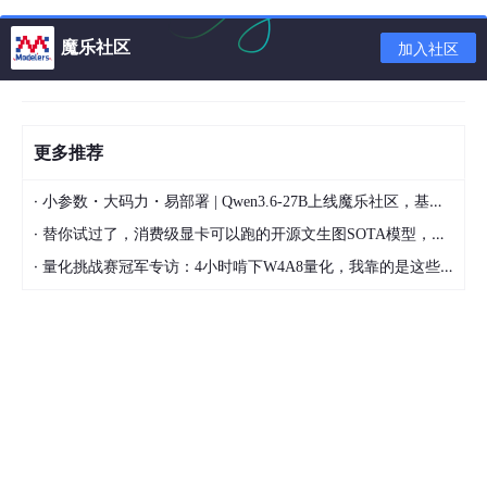
try
 {

魔乐社区
SecretKeySpec
secretKey
=
new
SecretKey
加入社区
Cipher
cipher
=
 Cipher.getInstance(ALGO
            cipher.init(Cipher.ENCRYPT_MODE, secret
byte
[] encryptedBytes = cipher.doFinal(
return
 Base64.getEncoder().encodeToStri
更多推荐
        } 
catch
 (Exception e) {

            e.printStackTrace();

·
小参数・大码力・易部署 | Qwen3.6-27B上线魔乐社区，基于昇腾的部署教程来了
        }

·
替你试过了，消费级显卡可以跑的开源文生图SOTA模型，顶级渲染、高密度文本绘图
return
null
;

    }

·
量化挑战赛冠军专访：4小时啃下W4A8量化，我靠的是这些经验
/**

     * 解密

     * 
@param
 encryptedData

     * 
@return
     */
public
static
 String 
decrypt
(String encryp
try
 {

SecretKeySpec
secretKey
=
new
SecretKey
Cipher
cipher
=
 Cipher.getInstance(ALGO