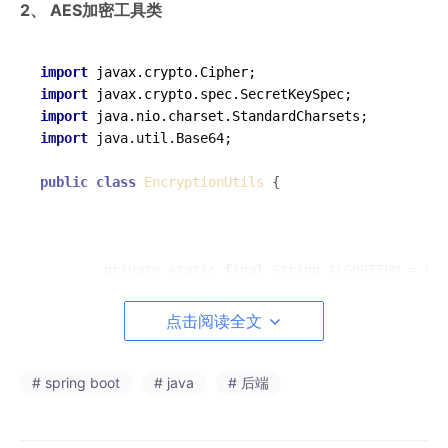
2、 AES加密工具类
import
import
import
import
 java.util.Base64;

public
class
EncryptionUtils
 {

private
static
final
String
ALGORITHM
=
"AE
private
static
final
String
SECRET_KEY
=
"*
点击阅读全文
/**

     * 加密

     * 
@param
 data

# spring boot
# java
# 后端
     * 
@return
     */
public
static
 String 
encrypt
(String data)
 {
