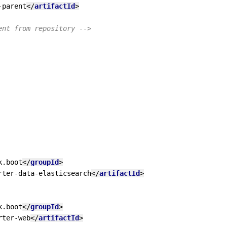
-parent
</
artifactId
>
ent from repository -->
k.boot
</
groupId
>
rter-data-elasticsearch
</
artifactId
>
k.boot
</
groupId
>
rter-web
</
artifactId
>