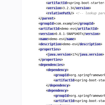
<
artifactId
>
spring-boot-starter
<
version
>
3.2.3
</
version
>
<
relativePath
/>
<!-- lookup par
</
parent
>
<
groupId
>
com.example
</
groupId
>
<
artifactId
>
demo-es
</
artifactId
>
<
version
>
0.0.1-SNAPSHOT
</
version
>
<
name
>
demo-es
</
name
>
<
description
>
demo-es
</
description
>
<
properties
>
<
java.version
>
17
</
java.version
>
</
properties
>
<
dependencies
>
<
dependency
>
<
groupId
>
org.springframewor
<
artifactId
>
spring-boot-sta
</
dependency
>
<
dependency
>
<
groupId
>
org.springframewor
<
artifactId
>
spring-boot-sta