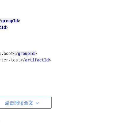
/
groupId
>
tId
>
k.boot
</
groupId
>
rter-test
</
artifactId
>
点击阅读全文
ework.boot
</
groupId
>
-maven-plugin
</
artifactId
>