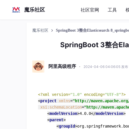
魔乐社区
社区官网
工具
魔乐社区
SpringBoot 3整合Elasticsearch 8_spring
SpringBoot 3整合Ela
阿里高级程序
·
2024-04-06 04:06:05 发布
<?xml version=
"1.0"
 encoding=
"UTF-8"
?>
<
project
xmlns
=
"http://maven.apache.org
xsi:schemaLocation
=
"http://maven.apach
<
modelVersion
>
4.0.0
</
modelVersion
>
<
parent
>
<
groupId
>
org.springframework.bo