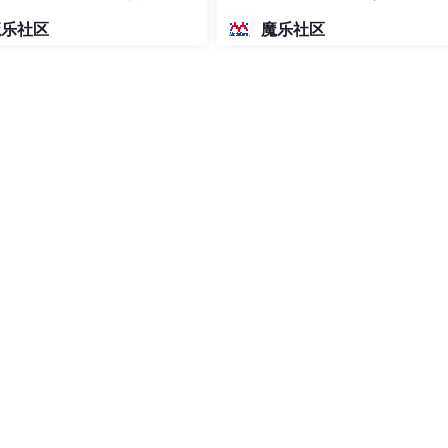
密度文本绘图
魔乐社区
魔乐社区
ion
search.annotations.FieldType;
