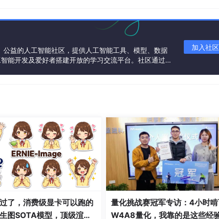
g.projectlombok
</
groupId
>
>
lombok
</
artifactId
>
加入社区
一个中立、公益的人工智能社区，提供人工智能工具、模型、数据
工智能开发及爱好者搭建开放的学习交流平台。社区通过理
共同运营、共同享有，推动国产AI生态繁荣发展。
过了，消费级显卡可以跑的
量化挑战赛冠军专访：4小时啃
生图SOTA模型，顶级渲
W4A8量化，我靠的是这些经