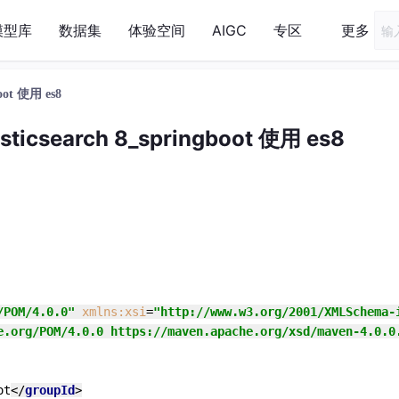
模型库
数据集
体验空间
AIGC
专区
更多
boot 使用 es8
sticsearch 8_springboot 使用 es8
/POM/4.0.0"
xmlns:xsi
=
"http://www.w3.org/2001/XMLSchema-
e.org/POM/4.0.0 https://maven.apache.org/xsd/maven-4.0.0
ot
</
groupId
>