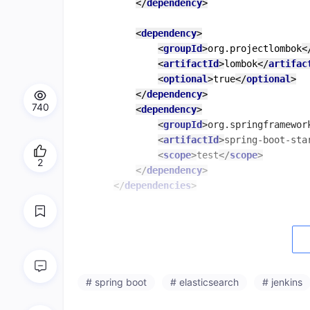
</
dependency
>
<
dependency
>
<
groupId
>
org.projectlombok
<
<
artifactId
>
lombok
</
artifac
<
optional
>
true
</
optional
>
</
dependency
>
740
<
dependency
>
<
groupId
>
org.springframewor
<
artifactId
>
spring-boot-sta
<
scope
>
test
</
scope
>
2
</
dependency
>
</
dependencies
>
<
build
>
<
plugins
>
<
plugin
>
<
groupId
>
org.springfram
<
artifactId
>
spring-boot
# spring boot
# elasticsearch
# jenkins
<
configuration
>
<
excludes
>