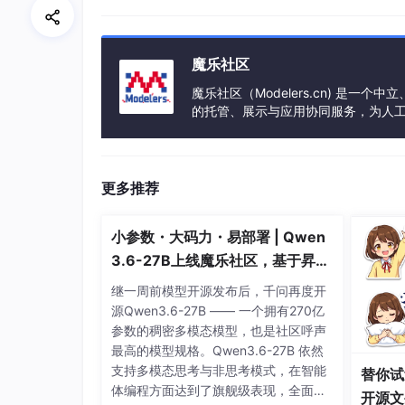
<
exclude
>
<
groupId
>
or
<
artifactId
魔乐社区
</
exclude
>
魔乐社区（Modelers.cn) 是
</
excludes
>
的托管、展示与应用协同服务，为人
</
configuration
>
事会方式运作，由全产业链共同建设、
</
plugin
>
</
plugins
>
</
build
>
更多推荐
</
project
>
小参数・大码力・易部署 | Qwen
3.6-27B上线魔乐社区，基于昇腾
application.yml配置
的部署教程来了
继一周前模型开源发布后，千问再度开
源Qwen3.6-27B —— 一个拥有270亿
使用
https
必须配置
username
和 password
参数的稠密多模态模型，也是社区呼声
最高的模型规格。Qwen3.6-27B 依然
支持多模态思考与非思考模式，在智能
替你试
spring:
体编程方面达到了旗舰级表现，全面超
开源文
  elasticsearch: