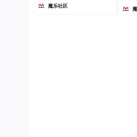
越前代开源旗舰 Qwen3.5-397B-A17B
染、高
魔乐社区
    uris:
 https:
//localhost:9200
（总参数397B / 激活参数17B的MoE模
    username:
型）。作为稠密架构，它无需MoE路由
    password:
123456
即可部署，是开发者在实用、可广泛部
署规模
新建模型映射
package
 com.example.demoes.es.model;

import
import
import
import
 org.springframework.
data
.
annotat
import
 org.springframework.
data
import
 org.springframework.
data
import
 org.springframework.
data
.elastic
@Data