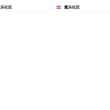
密度文本绘图
魔乐社区
魔乐社区