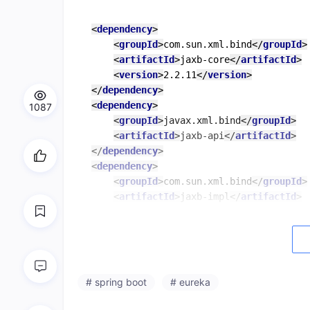
<
dependency
>
<
groupId
>
com.sun.xml.bind
</
groupId
>
<
artifactId
>
jaxb-core
</
artifactId
>
<
version
>
2.2.11
</
version
>
</
dependency
>
<
dependency
>
1087
<
groupId
>
javax.xml.bind
</
groupId
>
<
artifactId
>
jaxb-api
</
artifactId
>
</
dependency
>
<
dependency
>
<
groupId
>
com.sun.xml.bind
</
groupId
>
<
artifactId
>
jaxb-impl
</
artifactId
>
<
version
>
2.2.11
</
version
>
</
dependency
>
<
dependency
>
<
groupId
>
org.glassfish.jaxb
</
groupI
<
artifactId
>
jaxb-runtime
</
artifactI
# spring boot
# eureka
<
version
>
2.2.10-b140310.1920
</
versi
</
dependency
>