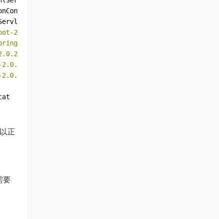
h(ServletWebServerApplicationContext.java:
155
) ~[spring-
onContext.java:
544
) ~[spring-context-
5
.
0
.
6
.RELEASE.jar:
5
ServletWebServerApplicationContext.java:
140
) ~[spring-bo
oot-2.0.2.RELEASE.jar:2.0.2.RELEASE]
pring-boot-2.0.2.RELEASE.jar:2.0.2.RELEASE]
2.0.2.RELEASE.jar:2.0.2.RELEASE]
-2.0.2.RELEASE.jar:2.0.2.RELEASE]
-2.0.2.RELEASE.jar:2.0.2.RELEASE]
可以正
需要