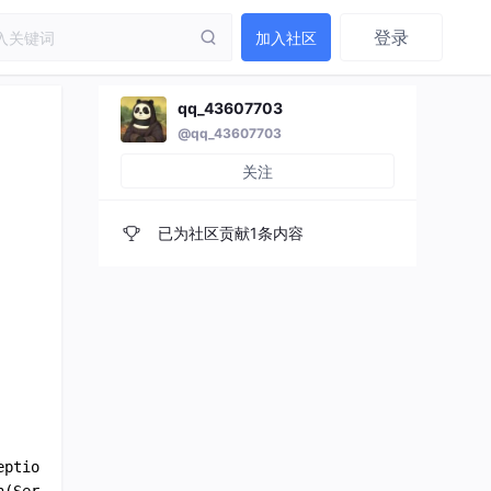
登录
加入社区
qq_43607703
@qq_43607703
关注
已为社区贡献1条内容
eption is org.springframework.boot.web.server.WebServerEx