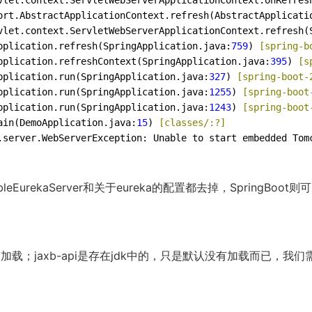
vlet.context.ServletWebServerApplicationContext.onRefres
ort.AbstractApplicationContext.refresh(AbstractApplicati
vlet.context.ServletWebServerApplicationContext.refresh(
pplication.refresh(SpringApplication.java:
759
)
 [spring-b
pplication.refreshContext(SpringApplication.java:
395
)
 [s
pplication.run(SpringApplication.java:
327
)
 [spring-boot-
pplication.run(SpringApplication.java:
1255
)
 [spring-boot
pplication.run(SpringApplication.java:
1243
)
 [spring-boot
ain(DemoApplication.java:
15
)
 [classes/:?]
rekaServer和关于eureka的配置都去掉，SpringBoot则
加载；jaxb-api是存在jdk中的，只是默认没有加载而已，我们