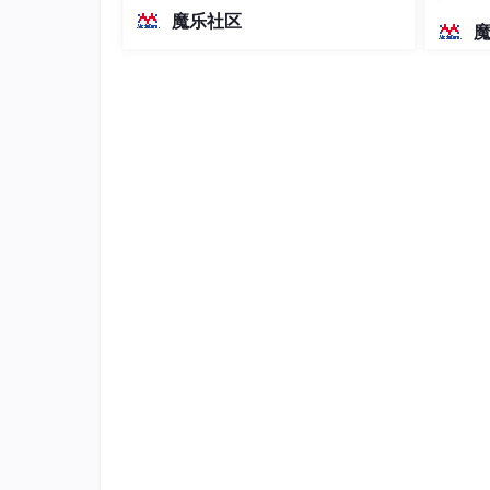
越前代开源旗舰 Qwen3.5-397B-A17B
染、高
魔乐社区
（总参数397B / 激活参数17B的MoE模
型）。作为稠密架构，它无需MoE路由
即可部署，是开发者在实用、可广泛部
署规模