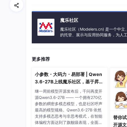
<
dependency
>
<
groupId
>
javax.activation
</
groupId
>
<
artifactId
>
activation
</
artifactId
>
魔乐社区
<
version
>
1.1.1
</
version
>
</
dependency
>
魔乐社区（Modelers.cn) 是
的托管、展示与应用协同服务，为人
事会方式运作，由全产业链共同建设、
再次启动SpringBoot，项目启动成功！
更多推荐
小参数・大码力・易部署 | Qwen
3.6-27B上线魔乐社区，基于昇腾
的部署教程来了
继一周前模型开源发布后，千问再度开
源Qwen3.6-27B —— 一个拥有270亿
参数的稠密多模态模型，也是社区呼声
最高的模型规格。Qwen3.6-27B 依然
支持多模态思考与非思考模式，在智能
替你试
体编程方面达到了旗舰级表现，全面超
开源文