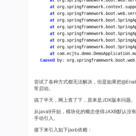
at
 org.springframework.boot.web.ser
at
 org.springframework.context.supp
at
 org.springframework.boot.web.ser
at
 org.springframework.boot.SpringA
at
 org.springframework.boot.SpringA
at
 org.springframework.boot.SpringA
at
 org.springframework.boot.SpringA
at
 org.springframework.boot.SpringA
at
 com.ecjtu.demo.DemoApplication.m
Caused
尝试了各种方式都无法解决，但是如果把@EnableEu
常启动。
搞了半天，网上查了下，原来是JDK版本问题。
从java9开始，模块化的概念使得JAXB默认没有
手动引入。
接下来引入如下jaxb依赖：