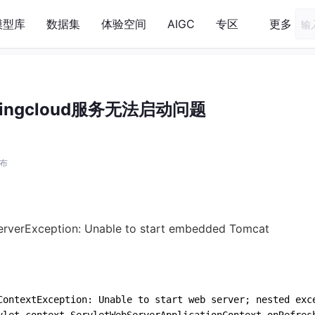
模型库
数据集
体验空间
AIGC
专区
更多
pringcloud服务无法启动问题
发布
erverException: Unable to start embedded Tomcat
ContextException: Unable to start web server; nested exc