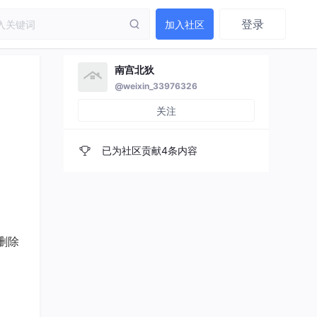
登录
加入社区
南宫北狄
@weixin_33976326
关注
已为社区贡献4条内容
需删除