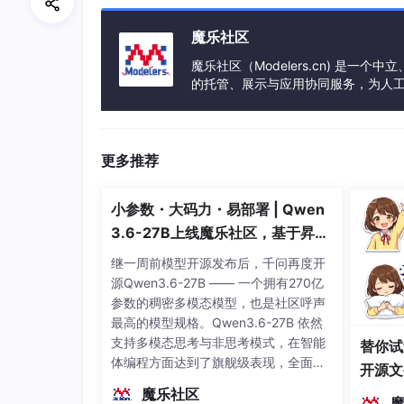
增加arp目标地址：
魔乐社区
# echo +192.168.2.100 /sys/class/net/bond1
魔乐社区（Modelers.cn) 是
# echo 2000 > /sys/class/net/bond1/bonding
的托管、展示与应用协同服务，为人
事会方式运作，由全产业链共同建设、
# echo +eth2 > /sys/class/net/bond1/bondi
# echo +eth3 > /sys/class/net/bond1/bondi
更多推荐
查看bond接口信息：
小参数・大码力・易部署 | Qwen
# cat /proc/net/bonding/bond1
3.6-27B上线魔乐社区，基于昇腾
Ethernet Channel Bonding Driver: v3.6.0 (S
的部署教程来了
继一周前模型开源发布后，千问再度开
Bonding Mode: fault-tolerance (active-back
源Qwen3.6-27B —— 一个拥有270亿
参数的稠密多模态模型，也是社区呼声
Primary Slave: None
最高的模型规格。Qwen3.6-27B 依然
支持多模态思考与非思考模式，在智能
替你试
Currently Active Slave: eth0
体编程方面达到了旗舰级表现，全面超
开源文
MII Status: up
越前代开源旗舰 Qwen3.5-397B-A17B
染、高
魔乐社区
（总参数397B / 激活参数17B的MoE模