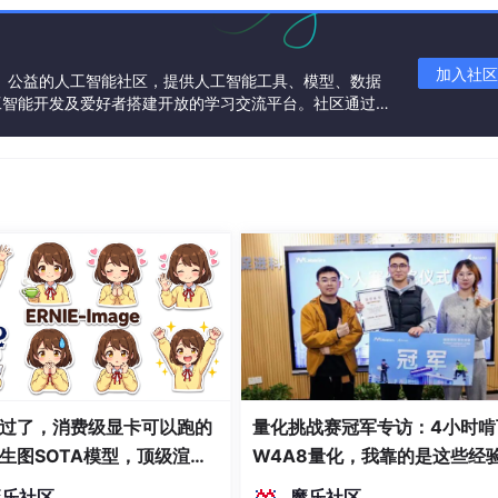
/bonding/arp_ip_target
加入社区
一个中立、公益的人工智能社区，提供人工智能工具、模型、数据
/arp_interval
工智能开发及爱好者搭建开放的学习交流平台。社区通过理
共同运营、共同享有，推动国产AI生态繁荣发展。
ng/slaves
ng/slaves
eptember 26, 2009)
up)
过了，消费级显卡可以跑的
量化挑战赛冠军专访：4小时啃
生图SOTA模型，顶级渲
W4A8量化，我靠的是这些经
密度文本绘图
魔乐社区
魔乐社区