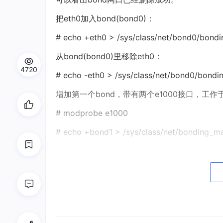
把eth0加入bond(bond0)：
# echo +eth0 > /sys/class/net/bond0/bondi
从bond(bond0)里移除eth0：
4720
# echo -eth0 > /sys/class/net/bond0/bondin
增加第一个bond，带有两个e1000接口，工作于
# modprobe e1000
# echo +bond1 > /sys/class/net/bonding_m
# echo active-backup > /sys/class/net/bo
或
echo 1 > /sys/class/net/bond1/bonding/mod
# ifconfig bond1 192.168.2.1 netmask 255.2