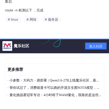
重启.
route -n 检测以下 ，完成
# linux
# 网络
# 服务器
魔乐社区
加入社区
更多推荐
·
小参数・大码力・易部署 | Qwen3.6-27B上线魔乐社区，基于昇腾的部署教程来了
·
替你试过了，消费级显卡可以跑的开源文生图SOTA模型，顶级渲染、高密度文本绘图
·
量化挑战赛冠军专访：4小时啃下W4A8量化，我靠的是这些经验