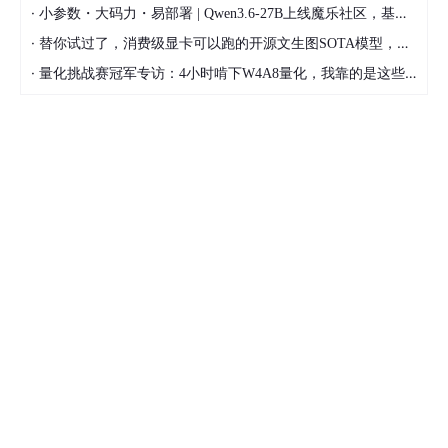
·
小参数・大码力・易部署 | Qwen3.6-27B上线魔乐社区，基于昇腾的部署教程来了
·
替你试过了，消费级显卡可以跑的开源文生图SOTA模型，顶级渲染、高密度文本绘图
·
量化挑战赛冠军专访：4小时啃下W4A8量化，我靠的是这些经验