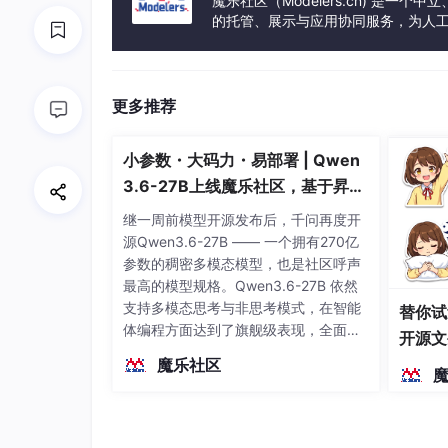
魔乐社区（Modelers.cn) 是
的托管、展示与应用协同服务，为人
事会方式运作，由全产业链共同建设、
更多推荐
小参数・大码力・易部署 | Qwen
3.6-27B上线魔乐社区，基于昇腾
的部署教程来了
继一周前模型开源发布后，千问再度开
源Qwen3.6-27B —— 一个拥有270亿
参数的稠密多模态模型，也是社区呼声
最高的模型规格。Qwen3.6-27B 依然
支持多模态思考与非思考模式，在智能
替你试
体编程方面达到了旗舰级表现，全面超
开源文
越前代开源旗舰 Qwen3.5-397B-A17B
染、高
魔乐社区
（总参数397B / 激活参数17B的MoE模
型）。作为稠密架构，它无需MoE路由
即可部署，是开发者在实用、可广泛部
署规模