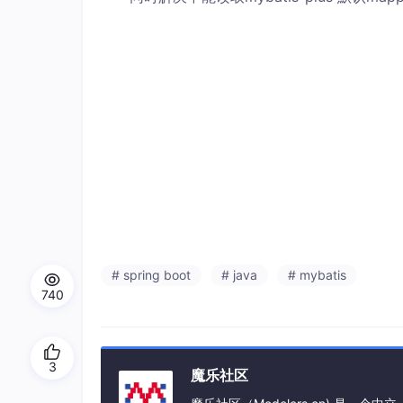
# spring boot
# java
# mybatis
740
3
魔乐社区