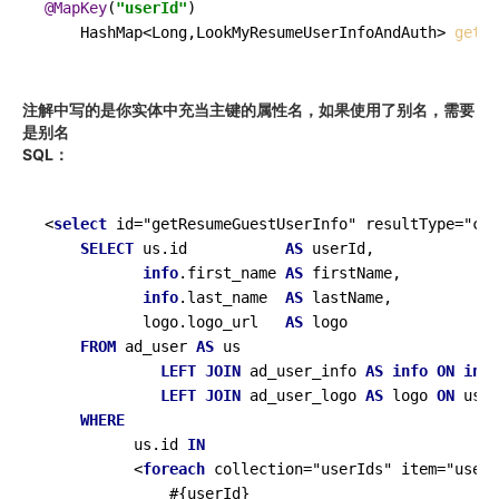
@MapKey
(
"userId"
)

    HashMap<Long,LookMyResumeUserInfoAndAuth> 
getRe
注解中写的是你实体中充当主键的属性名，如果使用了别名，需要
是别名
SQL：
<
select
 id="getResumeGuestUserInfo" resultType="com
SELECT
 us.id           
AS
 userId,

info
.first_name 
AS
 firstName,

info
.last_name  
AS
 lastName,

           logo.logo_url   
AS
 logo

FROM
 ad_user 
AS
 us

LEFT JOIN
 ad_user_info 
AS
info
ON
info
LEFT JOIN
 ad_user_logo 
AS
 logo 
ON
 us.i
WHERE
          us.id 
IN
          <
foreach
 collection="userIds" item="userI
              #{userId}
