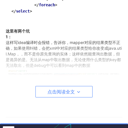
          </
foreach
>

</
select
这里有两个坑
1：
这样写idea编译时会报错，告诉你，mapper对应的结果类型不正
确，如果使用纠错，会把xml中对应的结果类型给你改变成java.uti
l.Map，，而不是你原先查询的实体；这样依然能查询出数据，但
是诡异的是。无法从map中取出数据，无论使用什么类型的key都
无法取出，但是debug中可以看到map中的数据
解决 办法：不管他。或者使用注解sql（眼不见心不烦）；
2：
点击阅读全文
循环遍历集合参数的时候，提示找不到参数param；
原因：
private
Object
wrapCollection
(
Object
object
) {
