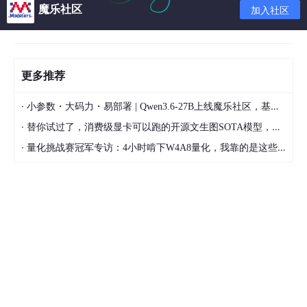
魔乐社区
加入社区
DefaultSqlSession
.
StrictMap
 map;

// 如果传入参数是一个集合
if
 (
object
instanceof
Collection
) {

//创建1个Map
            map = 
new
DefaultSqlSession
.
StrictMap
()
更多推荐
            map.
put
(
"collection"
, 
object
);

·
小参数・大码力・易部署 | Qwen3.6-27B上线魔乐社区，基于昇腾的部署教程来了
//注意 如果参数是list
·
替你试过了，消费级显卡可以跑的开源文生图SOTA模型，顶级渲染、高密度文本绘图
if
 (
object
instanceof
List
) {

·
//那么传来的参数，collection的默认写法应该 
量化挑战赛冠军专访：4小时啃下W4A8量化，我靠的是这些经验
                map.
put
(
"list"
, 
object
);

            }

return
 map;

        } 
else
if
 (
object
 != 
null
 && 
object
.
getClas
            map = 
new
DefaultSqlSession
.
StrictMap
()
//数组的默认写法为collection="array"
            map.
put
(
"array"
, 
object
);

return
 map;

        } 
else
 {
