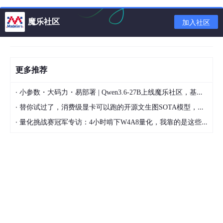
1.1 原理分析
魔乐社区
加入社区
当调用函数，依据APCS(ARM Procedure Call Standard)规范，
新函数一开始的代码总是执行压栈操作，保留前函数的相关信息在
栈上，具体压栈规则入下所示：
更多推荐
mov
ip
, 
sp
·
小参数・大码力・易部署 | Qwen3.6-27B上线魔乐社区，基于昇腾的部署教程来了
stmfd
sp
!, {
r0
 - 
r3
·
替你试过了，消费级显卡可以跑的开源文生图SOTA模型，顶级渲染、高密度文本绘图
stmfd
sp
!, {..., 
fp
, 
ip
, 
lr
, 
pc
}

·
……
量化挑战赛冠军专访：4小时啃下W4A8量化，我靠的是这些经验
做完压栈步骤以后，当前函数栈保存的寄存器信息如下：