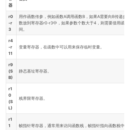
器
r0
用作函数传参，例如函数A调用函数B，如果A需要向B传递参
-r
数放到寄存器r0-r3中，如果参数个数大于4，则需要借用函数
3
间。
r4
-r
变量寄存器，在函数中可以用来保存临时变量。
11
r9
(S
静态基址寄存器。
B)
r1
0
栈界限寄存器。
(S
L)
r1
1
帧指针寄存器，通常用来访问函数栈，帧指针指向函数栈中的