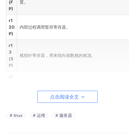
(F
置。
P)
r1
2(I
内部过程调用暂存寄存器。
P)
r1
3
栈指针寄存器，用来指向函数栈的栈顶。
(S
P)
r1
4
链接寄存器，通常用来保存函数的返回地址。
(L
点击阅读全文
R)
r1
5
# linux
程序计数器，指向代码段中下一条将要执行的指令，不过由于
# 运维
# 服务器
(P
作用，PC会指向将要执行的指令的下一条指令。
C)