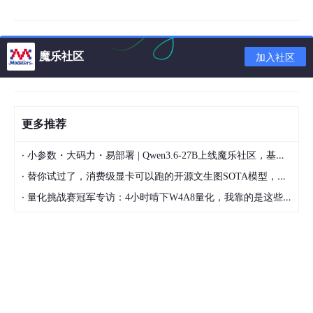
        xml_file.write(
'        <pose>Unspecified</
        xml_file.write(
'        <truncated>0</trunc
        xml_file.write(
'        <Difficult>0</Diffi
        xml_file.write(
'        <bndbox>\n'
)

魔乐社区
加入社区
        xml_file.write(
'            <xmin>'
 + 
str
(b
        xml_file.write(
'            <ymin>'
 + 
str
(b
        xml_file.write(
'            <xmax>'
 + 
str
(b
        xml_file.write(
'            <ymax>'
 + 
str
(b
更多推荐
        xml_file.write(
'        </bndbox>\n'
)

        xml_file.write(
'    </object>\n'
)

·
小参数・大码力・易部署 | Qwen3.6-27B上线魔乐社区，基于昇腾的部署教程来了
    xml_file.write(
'</annotation>'
)

·
替你试过了，消费级显卡可以跑的开源文生图SOTA模型，顶级渲染、高密度文本绘图
return
 xml_file

·
量化挑战赛冠军专访：4小时啃下W4A8量化，我靠的是这些经验
def
load_annoataion
(
p
):

    text_polys = []

    text_tags = []

    label = 
'text'
with
open
(p, 
"r"
,encoding=
'UTF-8-sig'
) 
as
 f:

# with open(p, "r", encoding='unicode_escape') 
        data = f.readlines()
