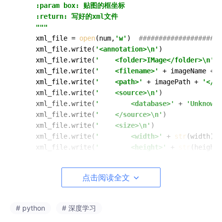
    :param box: 贴图的框坐标

    :return: 写好的xml文件

    """
    xml_file = 
open
(num,
'w'
)  
#####################
    xml_file.write(
'<annotation>\n'
)

    xml_file.write(
'    <folder>IMage</folder>\n'
)

    xml_file.write(
'    <filename>'
 + imageName + 
'
    xml_file.write(
'    <path>'
 + imagePath + 
'</pa
    xml_file.write(
'    <source>\n'
)

    xml_file.write(
'        <database>'
 + 
'Unknown'
    xml_file.write(
'    </source>\n'
)

    xml_file.write(
'    <size>\n'
)

    xml_file.write(
'        <width>'
 + 
str
(width) +
    xml_file.write(
'        <height>'
 + 
str
(height)
    xml_file.write(
'        <depth>3</depth>\n'
)

    xml_file.write(
'    </size>\n'
)

点击阅读全文
    xml_file.write(
'    <segmented>0</segmented>\n'
for
 i 
in
range
(
len
(labelname)):

        xml_file.write(
'    <object>\n'
)

# python
# 深度学习
        xml_file.write(
'        <name>'
 + 
str
(label