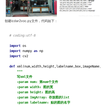
创建icdar2voc.py文件，代码如下：
# coding:utf-8
import
import
 numpy 
as
import
 cv2

def
xml
(
num,width,height,labelname,box,imageName,im
"""

    写xml文件

    :param num: 第num个文件

    :param width: 图的宽

    :param height: 图的高

    :param ImgArray: 存放图的list

    :param labelname: 贴的图的名字
