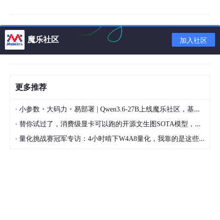
就会熔断整个服务,通过维护一个自己的线程池,当线程达到阈值的
时候就启动服务降级,如果其他请求继续访问就直接返回fallback的
默认值
魔乐社区
加入社区
12、如何使用Eureka
1) 添加pom依赖 2) 配置文件添加相关配置
3) 启动类添加注解@EnableDiscoveryClient
13、什么是Ribbon?
ribbon是一个负载均衡客户端，可以很好的
控制htt和tcp的一些行为。Feign默认集成了ribbon。 使用： 1) 添
更多推荐
加pom依赖 2) 配置文件添加相关配置 3) 启动类添加注解@Enabl
eEurekaServer 4) 向程序的ioc注入一个bean: restTemplate;并通
·
小参数・大码力・易部署 | Qwen3.6-27B上线魔乐社区，基于昇腾的部署教程来了
过@LoadBalanced注解表明这个restRemplate开启负载均衡的功
能 5) 写一个测试类HelloService，通过之前注入ioc容器的restTe
·
替你试过了，消费级显卡可以跑的开源文生图SOTA模型，顶级渲染、高密度文本绘图
mplate来消费service-hi服务的“/hi”接口 源码： Ribbon的负载均
·
量化挑战赛冠军专访：4小时啃下W4A8量化，我靠的是这些经验
衡，主要通过LoadBalancerClient来实现的，而LoadBalancerCli
ent具体交给了ILoadBalancer来处理，ILoadBalancer通过配置IR
ule、IPing等信息，并向EurekaClient获取注册列表的信息，并默
认10秒一次向EurekaClient发送“ping”,进而检查是否更新服务列
表，最后，得到注册列表后，ILoadBalancer根据IRule的策略进行
负载均衡。 而RestTemplate 被@LoadBalance注解后，能过用负
载均衡，主要是维护了一个被@LoadBalance注解的RestTemplat
e列表，并给列表中的RestTemplate添加拦截器，进而交给负载均
衡器去处理。