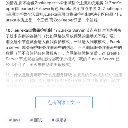
的情况,而不会像ZooKeeper一样使得整个注册系统瘫痪 2) ZooKe
eper有Leader和Follower角色,Eureka各个节点平等 3) ZooKeepe
r采用过半数存活原则,Eureka采用自我保护机制解决分区问题 4) E
ureka本质上是一个工程,而ZooKeeper只是一个进程
10、eureka自我保护机制
当 Eureka Server 节点在短时间内丢失
了过多实例的连接时（比如网络故障或频繁的启动关闭客户端），
那么这个节点就会进入自我保护模式，一旦进入到该模式，Eurek
a server 就会保护服务注册表中的信息，不再删除服务注册表中的
数据（即不会注销任何微服务），当网络故障恢复后，该 Ereaka
Server 节点就会自动退出自我保护模式（我的 Eureka Server 已
经几个月了，至今未自动退出该模式）
11、什么是服务熔断?什么是服务降级
在复杂的分布式系统中,微服
务之间的相互调用,有可能出现各种各样的原因导致服务的阻塞,在
高并发场景下,服务的阻塞意味着线程的阻塞,导致当前线程不可用,
服务器的线程全部阻塞,导致服务器崩溃,由于服务之间的调用关系
是同步的,会对整个微服务系统造成服务雪崩 为了解决某个微服务
点击阅读全文
的调用响应时间过长或者不可用进而占用越来越多的系统资源引起
雪崩效应就需要进行服务熔断和服务降级处理。 所谓的服务熔断
指的是某个服务故障或异常一起类似显示世界中的“保险丝"当某个
# java
# 面试
# 微服务
异常条件被触发就直接熔断整个服务，而不是一直等到此服务超
时。 服务熔断就是相当于我们电闸的保险丝,一旦发生服务雪崩的,