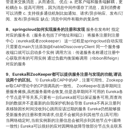
管道来交换消息，从而通信。 优点: a. 把客户端和服务端解耦，更
松耦合 b. 提高可用性，因为消息中间件缓存了消息，直到消费者
可以消费 c. 支持很多通信机制比如通知、请求/异步响应、发布/订
阅、发布/异步响应 缺点: 消息中间件有额外的复杂性
8、springcloud如何实现服务的注册和发现
服务在发布时 指定
对应的服务名（服务名包括了IP地址和端口） 将服务注册到注册
中心（eureka或者zookeeper） 这一过程是springcloud自动实现
只需要在main方法添加@EnableDisscoveryClient 同一个服务修
改端口就可以启动多个实例 调用方法：传递服务名称通过注册中
心获取所有的可用实例 通过负载均衡策略调用（ribbon和feign）
对应的服务
9、Eureka和ZooKeeper都可以提供服务注册与发现的功能,请说
说两个的区别。
1) Eureka取CAP中的AP，注重可用性。Zookepp
er取CAP理论中的CP强调高的一致性。 ZooKeeper在选举期间注
册服务瘫痪,虽然服务最终会恢复,但是选举期间不可用的 Eureka各
个节点是平等关系,只要有一台Eureka就可以保证服务可用,而查询
到的数据并不是最新的自我保护机制会导致 Eureka不再从注册列
表移除因长时间没收到心跳而应该过期的服务 Eureka仍然能够接
受新服务的注册和查询请求,但是不会被同步到其他节点(高可用)
当网络稳定时,当前实例新的注册信息会被同步到其他节点中(最终
一致性) Eureka可以很好的应对因网络故障导致部分节点失去联系