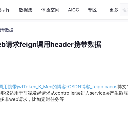
模型库
数据集
体验空间
AIGC
专区
更多
er携带数据
非web请求feign调用header携带数据
n服务调用携带jwtToken_K_Men的博客-CSDN博客_feign nacos
博文
那仅适用于前端发起请求从controller层进入service层产生微
多非web请求，比如定时任务等