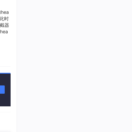
hea
，此时
拦截器
ea