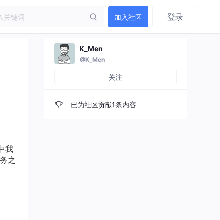
登录
加入社区
K_Men
@K_Men
关注
已为社区贡献1条内容
中我
服务之