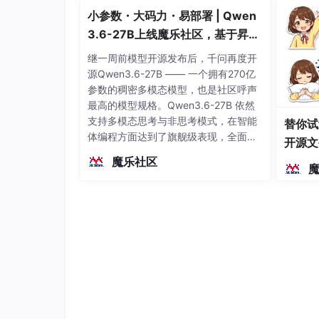
小参数・大码力・易部署 | Qwen
3.6-27B上线魔乐社区，基于昇腾
的部署教程来了
继一周前模型开源发布后，千问再度开
源Qwen3.6-27B —— 一个拥有270亿
参数的稠密多模态模型，也是社区呼声
最高的模型规格。Qwen3.6-27B 依然
支持多模态思考与非思考模式，在智能
替你试
体编程方面达到了旗舰级表现，全面超
开源文
越前代开源旗舰 Qwen3.5-397B-A17B
染、高
魔乐社区
（总参数397B / 激活参数17B的MoE模
型）。作为稠密架构，它无需MoE路由
即可部署，是开发者在实用、可广泛部
署规模