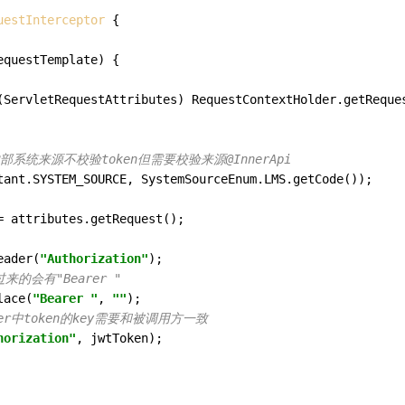
uestInterceptor
 {

equestTemplate)
 {

(ServletRequestAttributes) RequestContextHolder.getReques
内部系统来源不校验token但需要校验来源@InnerApi
tant.SYSTEM_SOURCE, SystemSourceEnum.LMS.getCode());

=
 attributes.getRequest();

eader(
"Authorization"
);

来的会有"Bearer "
lace(
"Bearer "
, 
""
);

der中token的key需要和被调用方一致
horization"
, jwtToken);
