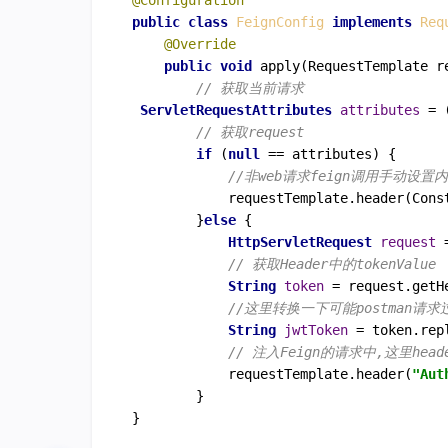
@Configuration
public
class
FeignConfig
implements
Req
@Override
public
void
apply
(RequestTemplate r
// 获取当前请求
ServletRequestAttributes
attributes
=
 
// 获取request
if
 (
null
 == attributes) {

//非web请求feign调用手动设置
            requestTemplate.header(Cons
        }
else
 {

HttpServletRequest
request
// 获取Header中的tokenValue
String
token
=
 request.getH
//这里转换一下可能postman请求过
String
jwtToken
=
 token.rep
// 注入Feign的请求中,这里hea
            requestTemplate.header(
"Aut
        }

}