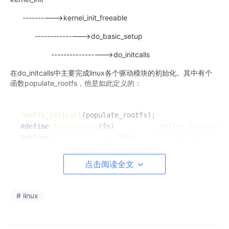
---------->kernel_init_freeable
--------------->do_basic_setup
----------------->do_initcalls
在do_initcalls中主要完成linux各个驱动模块的初始化。其中有个
函数populate_rootfs，他是如此定义的：
rootfs_initcall
#define
fs_initcall
(fn)			
__define_initcall
(f
#define
fs_initcall_sync
(fn)		
__define_initca
#define
rootfs_initcall
(fn)		
__define_initcall
#define
device_initcall
(fn)		
__define_initcall
(f
点击阅读全文
该函数最终也会被do_initcalls调用到。看一下populate_rootfs的
# linux
具体定义：