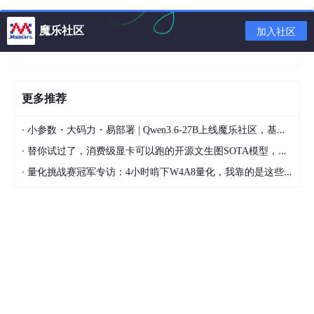
static
int
 __init 
populate_rootfs
(
void
)
{

魔乐社区
加入社区
char
 *err = 
unpack_to_rootfs
(__initramfs_start,
if
 (err)

panic
(err);	
/* Failed to decompress INTERNA
if
 (initrd_start) { 
//initrd_start为0，所以下
更多推荐
#
ifdef
 CONFIG_BLK_DEV_RAM
int
 fd;

·
小参数・大码力・易部署 | Qwen3.6-27B上线魔乐社区，基于昇腾的部署教程来了
printk
(KERN_INFO 
"Trying to unpack rootfs i
·
		err = 
unpack_to_rootfs
((
char
 *)initrd_start
替你试过了，消费级显卡可以跑的开源文生图SOTA模型，顶级渲染、高密度文本绘图
			initrd_end - initrd_start);

·
量化挑战赛冠军专访：4小时啃下W4A8量化，我靠的是这些经验
if
 (!err) {

free_initrd
();

goto
 done;

		} 
else
 {

clean_rootfs
();

unpack_to_rootfs
(__initramfs_start, __i
		}

printk
(KERN_INFO 
"rootfs image is not initr
"; looks like an initrd\n"
, err);
