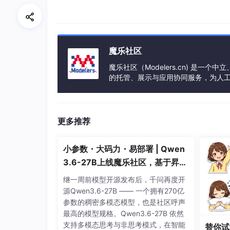
注意事项：
1.安装的分析插件ik_smart版本必须与elastic
魔乐社区
2.安装完成重启elasticsearch
魔乐社区（Modelers.cn) 是
的托管、展示与应用协同服务，为人
事会方式运作，由全产业链共同建设、
更多推荐
小参数・大码力・易部署 | Qwen
3.6-27B上线魔乐社区，基于昇腾
的部署教程来了
继一周前模型开源发布后，千问再度开
源Qwen3.6-27B —— 一个拥有270亿
参数的稠密多模态模型，也是社区呼声
最高的模型规格。Qwen3.6-27B 依然
支持多模态思考与非思考模式，在智能
替你试