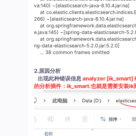
va:140) ~[elasticsearch-java-8.10.4.jar:na]
at co.elastic.clients.elasticsearch.indices.E
266) ~[elasticsearch-java-8.10.4.jar:na]
at org.springframework.data.elasticsearch
e.java:145) ~[spring-data-elasticsearch-5.2.0
at org.springframework.data.elasticsearch.
ng-data-elasticsearch-5.2.0.jar:5.2.0]
... 38 common frames omitted
2.原因分析
出现此种错误信息
analyzer [ik_smar
的分析插件：ik_smart.也就是需要安装ik到