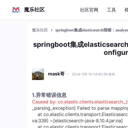
魔乐社区
社区官网
工具
魔乐社区
springboot集成elasticsearch报错：analyzer 
springboot集成elasticsearch
onfigu
mask哥
·
2024-08-10 14:40:29 发布
1.异常错误信息
Caused by: co.elastic.clients.elasticsearch.
_parsing_exception] Failed to parse mappin
at co.elastic.clients.transport.Elasticsea
va:338) ~[elasticsearch-java-8.10.4.jar:na]
at co.elastic.clients.transport.Elasticsea