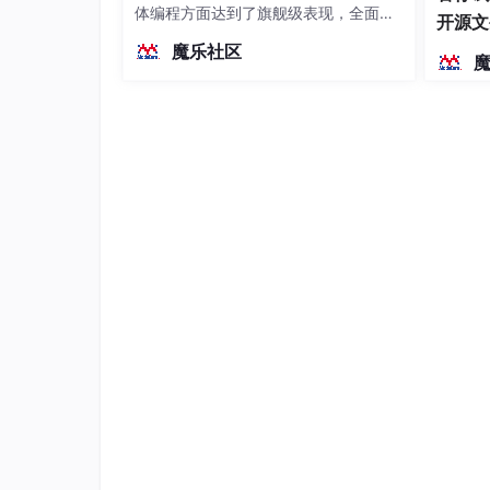
体编程方面达到了旗舰级表现，全面超
开源文
越前代开源旗舰 Qwen3.5-397B-A17B
染、高
魔乐社区
（总参数397B / 激活参数17B的MoE模
型）。作为稠密架构，它无需MoE路由
即可部署，是开发者在实用、可广泛部
署规模