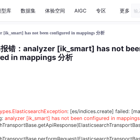
模型库
数据集
体验空间
AIGC
专区
更多
[ik_smart] has not been configured in mappings 分析
报错：analyzer [ik_smart] has not bee
red in mappings 分析
_types.ElasticsearchException
: [es/indices.create] failed: [m
g:
analyzer [ik_smart] has not been configured in mappings
rchTransportBase.getApiResponse(ElasticsearchTransportBas
rchTransportBase.performRequest(ElasticsearchTransportBas