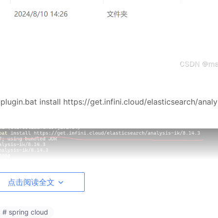
lugin.bat install https://get.infini.cloud/elasticsearch/analy
点击阅读全文
# spring cloud