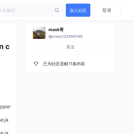
登录
加入社区
mask哥
@crazy123456789
n c
关注
已为社区贡献11条内容
apper
e.ja
e.ja