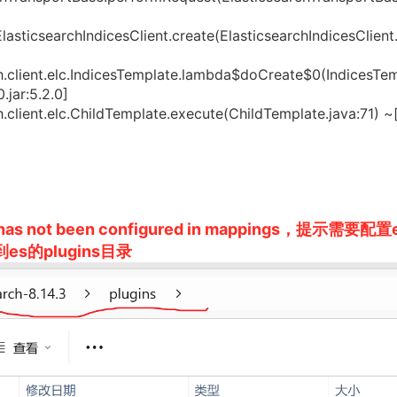
lasticsearchIndicesClient.create(ElasticsearchIndicesClient.
.client.elc.IndicesTemplate.lambda$doCreate$0(IndicesTe
.jar:5.2.0]
client.elc.ChildTemplate.execute(ChildTemplate.java:71) ~[
t] has not been configured in mappings，提示需要配置
es的plugins目录