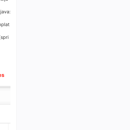
java:
mplat
spri
es