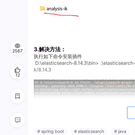
3.解决方法：
2567
执行如下命令安装插件
D:\elasticsearch-8.14.3\bin> .\elasticsearch-p
k/8.14.3
12
# spring boot
# elasticsearch
# java