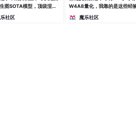
生图SOTA模型，顶级渲
W4A8量化，我靠的是这些经
密度文本绘图
魔乐社区
魔乐社区