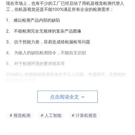
现在市场上，也有不少的工厂已经启动了用机器视觉检测代替人
工，但机器视觉还是不能100%满足所有企业的检测需求：
1、 难以检测产品内部的缺陷
2、 不能检测完全无规律的复杂产品图像
3、 抗干扰能力差，容易造成错检漏检等问题
4、 为输入的缺陷检测指令，不能自主识别
5、 对于检测环境的要求很高等
COWELL 外观缺陷检测设备对于以上问题，专项研究，且能较好
的提供解决方案。
对于传统机器视觉中无法检测的精密五金零部件、各类金属零件、
点击阅读全文
PCBA板等复杂的缺陷检测领域，能较好的提供完整的解决方案。
视觉检测是基于图像进行处理，那么理论上只要能够采集产品信
息，采集良品和不良品图片，那么就能出视觉检测/外观缺陷检测
# 视觉检测
# 人工智能
# 计算机视觉
解决方案