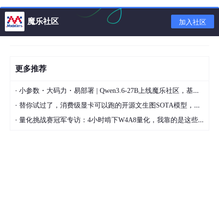
魔乐社区
加入社区
更多推荐
·
小参数・大码力・易部署 | Qwen3.6-27B上线魔乐社区，基于昇腾的部署教程来了
·
替你试过了，消费级显卡可以跑的开源文生图SOTA模型，顶级渲染、高密度文本绘图
·
量化挑战赛冠军专访：4小时啃下W4A8量化，我靠的是这些经验