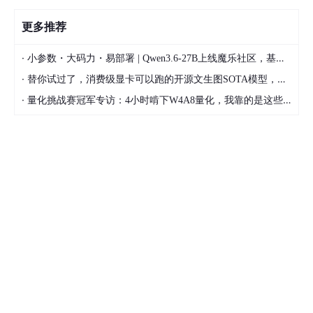
更多推荐
·
小参数・大码力・易部署 | Qwen3.6-27B上线魔乐社区，基于昇腾的部署教程来了
·
替你试过了，消费级显卡可以跑的开源文生图SOTA模型，顶级渲染、高密度文本绘图
·
量化挑战赛冠军专访：4小时啃下W4A8量化，我靠的是这些经验