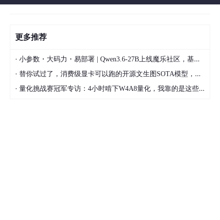
更多推荐
·
小参数・大码力・易部署 | Qwen3.6-27B上线魔乐社区，基于昇腾的部署教程来了
·
替你试过了，消费级显卡可以跑的开源文生图SOTA模型，顶级渲染、高密度文本绘图
·
量化挑战赛冠军专访：4小时啃下W4A8量化，我靠的是这些经验