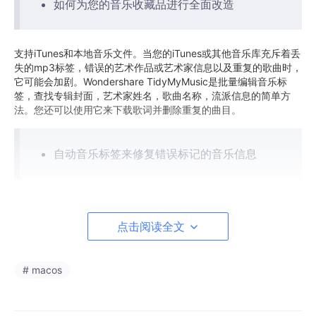
如何为您的音乐收藏品进行全面改造
支持iTunes和本地音乐文件。当您的iTunes或其他音乐库充斥着丢
失的mp3标签，错误的艺术作品或艺术家信息以及重复的歌曲时，
它可能会加剧。Wondershare TidyMyMusic是批量编辑音乐标
签，查找专辑封面，艺术家姓名，歌曲名称，流派信息的简单方
法。您还可以使用它来下载歌词并删除重复的曲目。
自动音乐标签来修复错误标记的音乐信息
告别“未知艺术家”和“Track 01”等标签。并打个招呼来完成音乐信
息，包括正确的名字，艺术家，专辑，封面艺术，流派，年份等
点击阅读全文
轻松找到丢失的专辑图稿
# macos
如果您可以使用原始专辑图片，请不要满足于音乐库中无聊的图