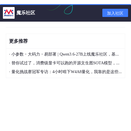
标。
魔乐社区
加入社区
查看歌词
更多推荐
在听你的音乐时，您可能想要查看歌词，这样你就可以一起唱歌。
·
小参数・大码力・易部署 | Qwen3.6-27B上线魔乐社区，基于昇腾的部署教程来了
删除重复的歌曲
·
替你试过了，消费级显卡可以跑的开源文生图SOTA模型，顶级渲染、高密度文本绘图
·
量化挑战赛冠军专访：4小时啃下W4A8量化，我靠的是这些经验
重复的MP3文件占用了大量宝贵的硬盘空间。自动识别iTunes或本
地图书馆中的重复音乐，您可以自行决定选择哪一个以及哪个必须
去。如果你愿意，您可以保留两者。
随时随地获取跟踪信息
永久修复，你可以随处携带。检索到的信息或ID3标签（包括曲目