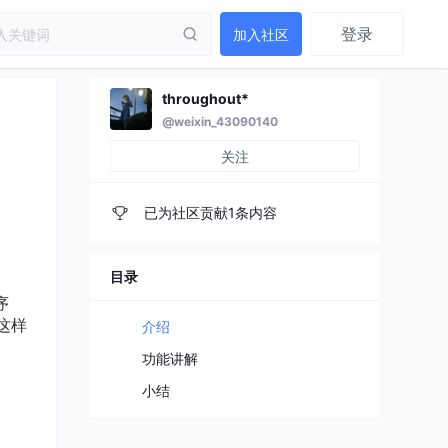
登录
加入社区
throughout*
@weixin_43090140
关注
已为社区贡献1条内容
目录
序
这样
介绍
功能讲解
小结