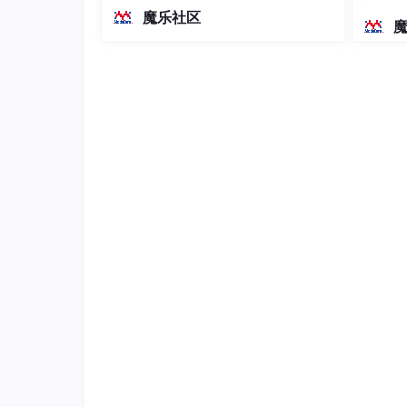
越前代开源旗舰 Qwen3.5-397B-A17B
染、高
魔乐社区
（总参数397B / 激活参数17B的MoE模
型）。作为稠密架构，它无需MoE路由
即可部署，是开发者在实用、可广泛部
署规模
Ⅱ.服务详情