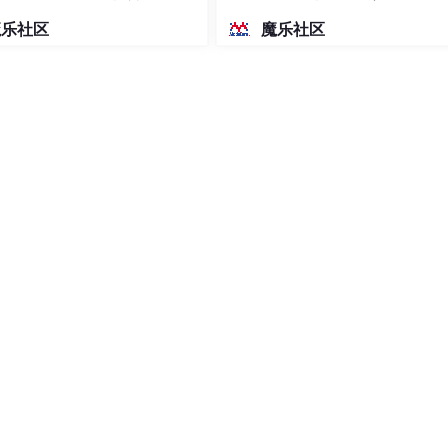
密度文本绘图
魔乐社区
魔乐社区