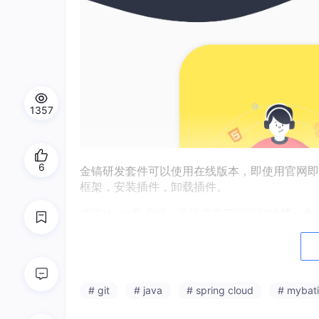
1357
6
金镐研发套件可以使用在线版本，即使用官网即可
框架，安装插件，卸载插件。
使用Node客户端，这就需要开始我们的
第一步
npm install goldpankit -g 
--registry
 ht
# git
# java
# spring cloud
# mybati
等安装完之后，创建一个空的文件夹，在文件