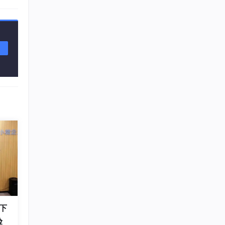
详情
下
验