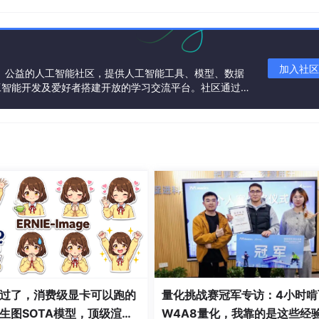
加入社区
一个中立、公益的人工智能社区，提供人工智能工具、模型、数据
工智能开发及爱好者搭建开放的学习交流平台。社区通过理
说就是：
共同运营、共同享有，推动国产AI生态繁荣发展。
，根据你将要开发项目的安装包配置选择一个服务进入详情，在
能选择插件进行安装。
过了，消费级显卡可以跑的
量化挑战赛冠军专访：4小时啃
生图SOTA模型，顶级渲
W4A8量化，我靠的是这些经