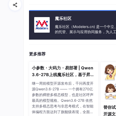
下：
魔乐社区
魔乐社区（Modelers.cn) 是
的托管、展示与应用协同服务，为人
到这一步，开发的开始工作已经完成了。总结来
事会方式运作，由全产业链共同建设、
安装 --> npm install goldpankit -g
更多推荐
运行 --> kit
功能讲解
小参数・大码力・易部署 | Qwen
3.6-27B上线魔乐社区，基于昇腾
从首页点击
前往查看服务
，出现下面的服务列表
的部署教程来了
继一周前模型开源发布后，千问再度开
中可以看见服务中有的插件，再根据项目本身功
源Qwen3.6-27B —— 一个拥有270亿
Ⅰ.服务列表（当前服务有点少，会一直更新的）
参数的稠密多模态模型，也是社区呼声
最高的模型规格。Qwen3.6-27B 依然
支持多模态思考与非思考模式，在智能
替你试
体编程方面达到了旗舰级表现，全面超
开源文