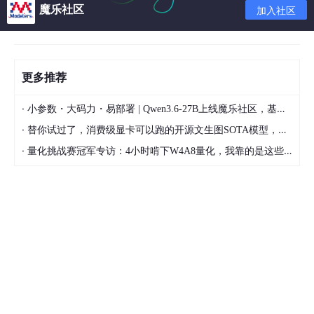
魔乐社区
加入社区
标示FLV的版本号。这里我们看到是1
Flags 占1个字节
内容标示。第0位和第2位,分别表示 video 与 audio
存在的情况.(1表示存在,0表示不存在)。截图看到是
更多推荐
0x05
，也就是
00000101
，代表既有视频，也有音
频。
·
小参数・大码力・易部署 | Qwen3.6-27B上线魔乐社区，基于昇腾的部署教程来了
DataOffset 4个字节
·
替你试过了，消费级显卡可以跑的开源文生图SOTA模型，顶级渲染、高密度文本绘图
表示FLV的header长度。这里可以看到固定是9
·
量化挑战赛冠军专访：4小时啃下W4A8量化，我靠的是这些经验
body
FLV的body部分是由一系列的back-pointers + tag构成
back-pointers 固定4个字节，表示前一个tag的siz
e。
tag 分三种类型，video、audio、scripts。
tag组成