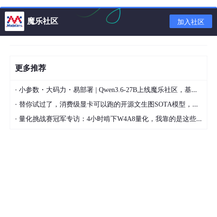
📌 生成带 logo 二维码静态页面
📌 生成彩色二维码静态页面
魔乐社区
加入社区
📌 生成带背景图的黑白二维码静态页面
📌 生成特殊形状的二维码静态页面
📌 生成图片填充二维码静态页面
更多推荐
🍀 QrCodePluginUtils 工具类
·
小参数・大码力・易部署 | Qwen3.6-27B上线魔乐社区，基于昇腾的部署教程来了
🍀 QrCodePluginController 控制类
·
替你试过了，消费级显卡可以跑的开源文生图SOTA模型，顶级渲染、高密度文本绘图
·
量化挑战赛冠军专访：4小时啃下W4A8量化，我靠的是这些经验
1.ZXing
1.1 概念
ZXing（Zebra Crossing）是一个开源的条码扫描和生成库，用于
读取和生成各种类型的条码和二维码。它由 Google 开发并发布，
目前由一群开源社区维护。
ZXing 支持多种常见的条码格式，包括一维条码（如EAN-13、Co