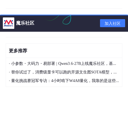
Redis
缓存热点数据，提升系统响应速度
魔乐社区
加入社区
2.2 前端技术栈
技术 / 工具
作用描述
更多推荐
VueJS
构建响应式前端界面
Vue Router
实现前端路由管理
·
小参数・大码力・易部署 | Qwen3.6-27B上线魔乐社区，基于昇腾的部署教程来了
·
替你试过了，消费级显卡可以跑的开源文生图SOTA模型，顶级渲染、高密度文本绘图
Vuex
状态管理模式，优化组件间通信
·
量化挑战赛冠军专访：4小时啃下W4A8量化，我靠的是这些经验
ElementUI
基于 Vue 的 UI 组件库，提升开发效率
Axios
前端 HTTP 请求库，实现接口调用
2.3 架构设计原则