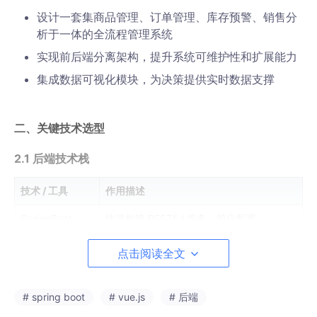
设计一套集商品管理、订单管理、库存预警、销售分
析于一体的全流程管理系统
实现前后端分离架构，提升系统可维护性和扩展能力
集成数据可视化模块，为决策提供实时数据支撑
二、关键技术选型
2.1 后端技术栈
技术 / 工具
作用描述
SpringBoot
快速构建 RESTful 服务，简化配置
MyBatis-Plus
ORM 框架，实现数据库高效操作
点击阅读全文
MySQL
关系型数据库存储业务数据
# spring boot
# vue.js
# 后端
Swagger2
自动生成 API 文档，方便前后端联调