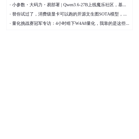
·
小参数・大码力・易部署 | Qwen3.6-27B上线魔乐社区，基于昇腾的部署教程来了
·
替你试过了，消费级显卡可以跑的开源文生图SOTA模型，顶级渲染、高密度文本绘图
·
量化挑战赛冠军专访：4小时啃下W4A8量化，我靠的是这些经验