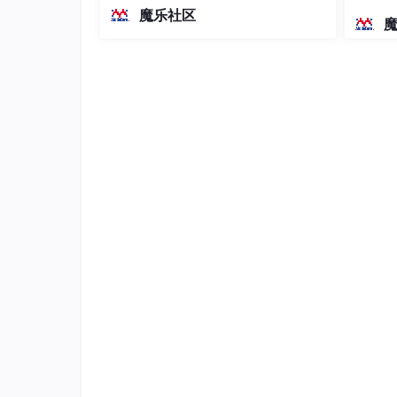
越前代开源旗舰 Qwen3.5-397B-A17B
《矩阵的初等变换与线性方程组》知识点小
染、高
魔乐社区
（总参数397B / 激活参数17B的MoE模
《向量组的线性相关性》知识点总结与公式
型）。作为稠密架构，它无需MoE路由
即可部署，是开发者在实用、可广泛部
《相似矩阵和二次型》知识点总结与公式
署规模
《线性空间与线性变换》知识点总结与公式
《线性代数》综合性公式与结论小结
《线性代数》总复习要点、公式、重要结论
行列式计算的思路、方法与技巧总结与实例
申明：
内容分享仅供学习交流，如原出处不同意