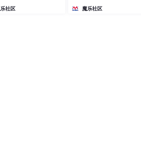
结与公式
密度文本绘图
魔乐社区
魔乐社区
与重点释疑
分析
转载分享，请联系删除，谢谢！