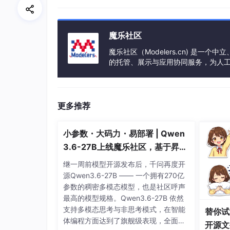
《线性代数》期末考试试题(一)及参考答案
《线性代数》期末综合练习题(二)
魔乐社区
《线性代数》专题综合练习及参考答案
魔乐社区（Modelers.cn) 是
的托管、展示与应用协同服务，为人
《线性代数》期终模拟测试题(一)
事会方式运作，由全产业链共同建设、
《线性代数》期终模拟测试题(一)参考答案
更多推荐
线代、高代内容总结、公式
3
小参数・大码力・易部署 | Qwen
3.6-27B上线魔乐社区，基于昇腾
《线性代数》总复习：内容总结、必会题型
的部署教程来了
继一周前模型开源发布后，千问再度开
《行列式》知识点小结与公式
源Qwen3.6-27B —— 一个拥有270亿
参数的稠密多模态模型，也是社区呼声
《行列式》内容小结、题型解题思路与典型
最高的模型规格。Qwen3.6-27B 依然
支持多模态思考与非思考模式，在智能
替你试
《矩阵及其运算》知识点小结与公式
体编程方面达到了旗舰级表现，全面超
开源文