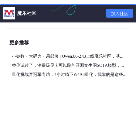
🍀 元素适当地定义高度或最小高度，否则元素的动态内容载
入时，会出现页面元素的晃动或位置，造成回流（
比如图片
魔乐社区
加入社区
要定义宽高，避免页面塌陷，同时减少回流
）；
🍀 减少使用层级较深的选择器，或其他一些复杂的选择器，
以提高CSS渲染效率；
更多推荐
🍀 在大量修改元素样式时，可以先用
display
：
none
将其
隐藏，修改完再设置为
display
：
block
，这样只会造成两
·
小参数・大码力・易部署 | Qwen3.6-27B上线魔乐社区，基于昇腾的部署教程来了
次回流；
·
替你试过了，消费级显卡可以跑的开源文生图SOTA模型，顶级渲染、高密度文本绘图
🍀 必要时使用css属性
contain
将一个元素及其内容与文档
·
量化挑战赛冠军专访：4小时啃下W4A8量化，我靠的是这些经验
流隔离，防止元素内部在其包围盒外产生副作用。
2. 图片压缩，图片分割，精灵图
🍀
图片压缩
：开发中比较重要的一个环节，现在很多图床工
具都自带压缩功能的。
🍀
图片分割
：如果页面需要加载一张效果图，比如真机渲染
图，UI设计师不允许压缩的时候，我们就可以将图片分割，
然后再用css布局将图片拼接到一起。