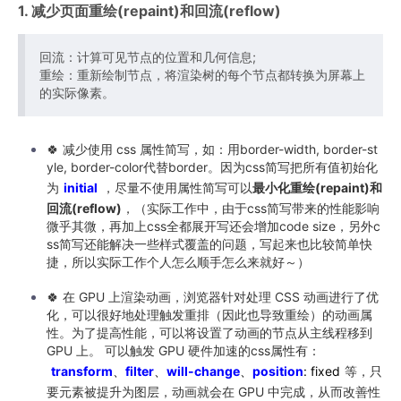
1. 减少页面重绘(repaint)和回流(reflow)
回流：计算可见节点的位置和几何信息;
重绘：重新绘制节点，将渲染树的每个节点都转换为屏幕上
的实际像素。
🍀 减少使用 css 属性简写，如：用border-width, border-st
yle, border-color代替border。因为css简写把所有值初始化
为
initial
，尽量不使用属性简写可以
最小化重绘(repaint)和
回流(reflow)
，（实际工作中，由于css简写带来的性能影响
微乎其微，再加上css全都展开写还会增加code size，另外c
ss简写还能解决一些样式覆盖的问题，写起来也比较简单快
捷，所以实际工作个人怎么顺手怎么来就好～）
🍀 在 GPU 上渲染动画，浏览器针对处理 CSS 动画进行了优
化，可以很好地处理触发重排（因此也导致重绘）的动画属
性。为了提高性能，可以将设置了动画的节点从主线程移到
GPU 上。 可以触发 GPU 硬件加速的css属性有：
transform
、
filter
、
will-change
、
position
: fixed
等，只
要元素被提升为图层，动画就会在 GPU 中完成，从而改善性