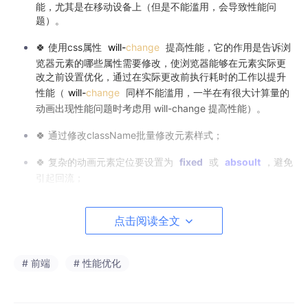
能，尤其是在移动设备上（但是不能滥用，会导致性能问
题）。
🍀 使用css属性
will-
change
提高性能，它的作用是告诉浏
览器元素的哪些属性需要修改，使浏览器能够在元素实际更
改之前设置优化，通过在实际更改前执行耗时的工作以提升
性能（
will-
change
同样不能滥用，一半在有很大计算量的
动画出现性能问题时考虑用 will-change 提高性能）。
🍀 通过修改className批量修改元素样式；
🍀 复杂的动画元素定位要设置为
fixed
或
absoult
，避免
引起回流；
🍀 不使用table布局（table元素一旦触发回流就会导致table
里所有的其它元素回流）；
点击阅读全文
🍀 DOM 元素上下移动用用translate替代top修改；
# 前端
# 性能优化
🍀 需要创建多个DOM节点时，使用DocumentFragment一
次性创建。